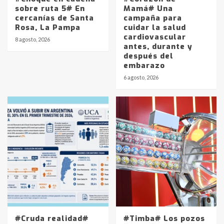
sobre ruta 5# En
Mamá# Una
cercanías de Santa
campaña para
Rosa, La Pampa
cuidar la salud
cardiovascular
8 agosto, 2026
antes, durante y
después del
embarazo
Identidad de los adolescentes
6 agosto, 2026
pampeanos que fueron
protagonistas del fatal accidente
en la mañana del lunes
3
Accidente en Ruta 5: falleció un
joven de Trenque Lauquen
4
Los precios de los combustibles en
La Pampa, desde YPF hasta Axion
entre 857 a 1338 pesos
5
#Cruda realidad#
#Timba# Los pozos