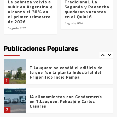
La pobreza volvió a
Tradicional, La
subir en Argentina y
Segunda y Revancha
La Bolsa de Cereales de Bahía
alcanzó el 30% en
quedaron vacantes
Blanca anticipa que Agosto vendrá
el primer trimestre
en el Quini 6
con lluvias y heladas, en gran parte
de 2026
de la provincia
6
5 agosto, 2026
5 agosto, 2026
T.Lauquen: tres jóvenes que
intentaron evadir a la Policía
fueron detenidos por
Publicaciones Populares
comercialización de drogas en la
7
tarde del sábado
T.Lauquen: se vendió el edificio de
lo que fue la planta Industrial del
Frígorífico Indio Pampa
1
14 allanamientos con Gendarmería
en T.Lauquen, Pehuajó y Carlos
Casares
2