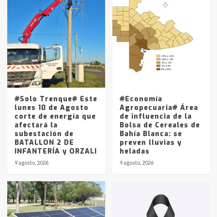
Accidente en Ruta 5: falleció un
joven de Trenque Lauquen
4
Los precios de los combustibles en
La Pampa, desde YPF hasta Axion
entre 857 a 1338 pesos
5
#Solo Trenque# Este
#Economía
lunes 10 de Agosto
Agropecuaria# Área
corte de energía que
de influencia de la
afectará la
Bolsa de Cereales de
subestación de
Bahía Blanca: se
BATALLON 2 DE
preven lluvias y
INFANTERÍA y ORZALI
heladas
9 agosto, 2026
9 agosto, 2026