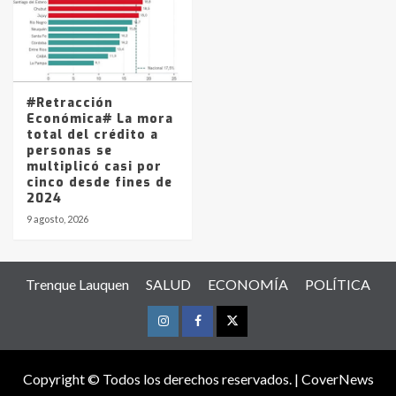
#Retracción
Económica# La mora
total del crédito a
personas se
multiplicó casi por
cinco desde fines de
2024
9 agosto, 2026
Trenque Lauquen
SALUD
ECONOMÍA
POLÍTICA
Instagram
Facebook
Twitter
Copyright © Todos los derechos reservados.
|
CoverNews