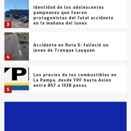
Identidad de los adolescentes
pampeanos que fueron
protagonistas del fatal accidente
en la mañana del lunes
3
Accidente en Ruta 5: falleció un
joven de Trenque Lauquen
4
Los precios de los combustibles en
La Pampa, desde YPF hasta Axion
entre 857 a 1338 pesos
5
La Bolsa de Cereales de Bahía
Blanca anticipa que Agosto vendrá
con lluvias y heladas, en gran parte
de la provincia
6