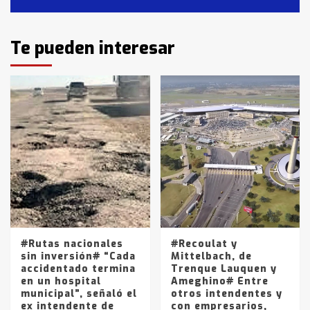
2
Identidad de los adolescentes
Te pueden interesar
pampeanos que fueron
protagonistas del fatal accidente
en la mañana del lunes
3
Accidente en Ruta 5: falleció un
joven de Trenque Lauquen
4
Los precios de los combustibles en
La Pampa, desde YPF hasta Axion
entre 857 a 1338 pesos
5
#Rutas nacionales
#Recoulat y
sin inversión# “Cada
Mittelbach, de
accidentado termina
Trenque Lauquen y
en un hospital
Ameghino# Entre
municipal”, señaló el
otros intendentes y
ex intendente de
con empresarios,