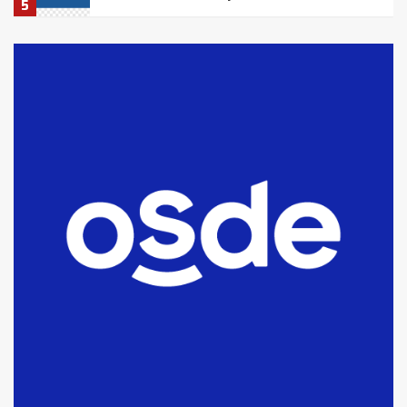
5
La Bolsa de Cereales de Bahía
Blanca anticipa que Agosto vendrá
con lluvias y heladas, en gran parte
de la provincia
6
T.Lauquen: tres jóvenes que
intentaron evadir a la Policía
fueron detenidos por
comercialización de drogas en la
7
tarde del sábado
T.Lauquen: se vendió el edificio de
lo que fue la planta Industrial del
Frígorífico Indio Pampa
1
14 allanamientos con Gendarmería
en T.Lauquen, Pehuajó y Carlos
Casares