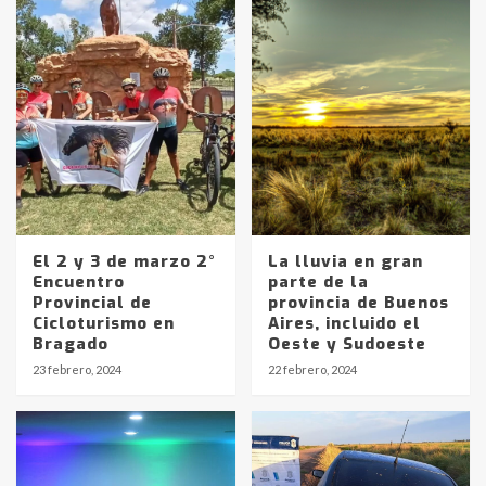
El 2 y 3 de marzo 2°
La lluvia en gran
Encuentro
parte de la
Provincial de
provincia de Buenos
Identidad de los adolescentes
Cicloturismo en
Aires, incluido el
pampeanos que fueron
Bragado
Oeste y Sudoeste
protagonistas del fatal accidente
23 febrero, 2024
22 febrero, 2024
en la mañana del lunes
3
Accidente en Ruta 5: falleció un
joven de Trenque Lauquen