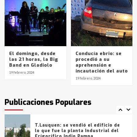
4
Los precios de los combustibles en
La Pampa, desde YPF hasta Axion
entre 857 a 1338 pesos
5
El domingo, desde
Conducía ebrio: se
La Bolsa de Cereales de Bahía
las 21 horas, la Big
procedió a su
Blanca anticipa que Agosto vendrá
Band en Gladiolo
aprehensión e
con lluvias y heladas, en gran parte
incautación del auto
de la provincia
6
19 febrero, 2024
19 febrero, 2024
T.Lauquen: tres jóvenes que
intentaron evadir a la Policía
fueron detenidos por
Publicaciones Populares
comercialización de drogas en la
7
tarde del sábado
T.Lauquen: se vendió el edificio de
lo que fue la planta Industrial del
Frígorífico Indio Pampa