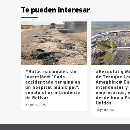
Te pueden interesar
#Rutas nacionales sin
#Recoulat y M
inversión# “Cada
de Trenque La
accidentado termina en
Ameghino# En
un hospital municipal”,
intendentes y
señaló el ex intendente
empresarios, v
de Bolívar
desde hoy a E
Unidos
8 agosto, 2026
8 agosto, 2026