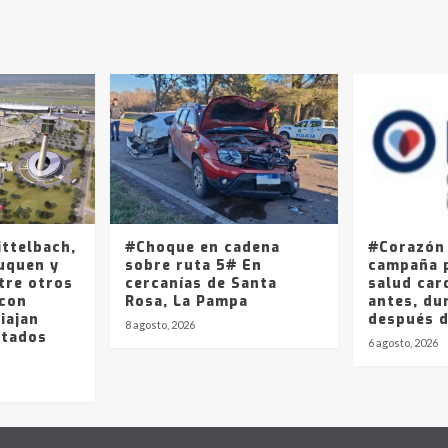
ittelbach,
#Choque en cadena
#Corazón
uquen y
sobre ruta 5# En
campaña p
tre otros
cercanías de Santa
salud car
 con
Rosa, La Pampa
antes, du
iajan
después 
8 agosto, 2026
stados
6 agosto, 2026