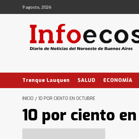
Saltar
9 agosto, 2026
al
contenido
Trenque Lauquen
SALUD
ECONOMÍA
INICIO
10 POR CIENTO EN OCTUBRE
10 por ciento en