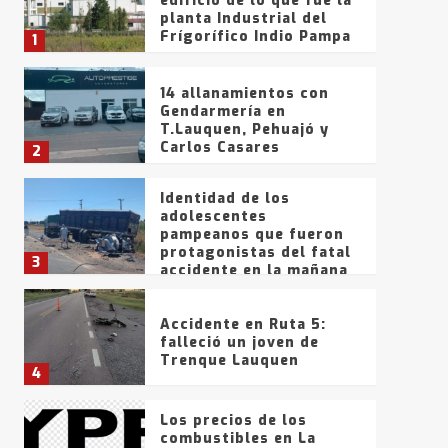
edificio de lo que fue la
planta Industrial del
Frígorífico Indio Pampa
1
14 allanamientos con
Gendarmería en
T.Lauquen, Pehuajó y
Carlos Casares
2
Identidad de los
adolescentes
pampeanos que fueron
protagonistas del fatal
3
accidente en la mañana
del lunes
Accidente en Ruta 5:
falleció un joven de
Trenque Lauquen
4
Los precios de los
combustibles en La