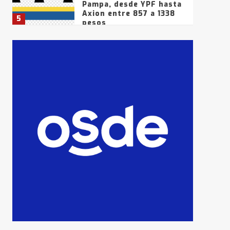
Pampa, desde YPF hasta
Axion entre 857 a 1338
5
pesos
La Bolsa de Cereales de
Bahía Blanca anticipa
que Agosto vendrá con
lluvias y heladas, en
6
gran parte de la
provincia
T.Lauquen: tres jóvenes
que intentaron evadir a
la Policía fueron
detenidos por
7
comercialización de
drogas en la tarde del
sábado
T.Lauquen: se vendió el
edificio de lo que fue la
planta Industrial del
Frígorífico Indio Pampa
1
14 allanamientos con
Gendarmería en