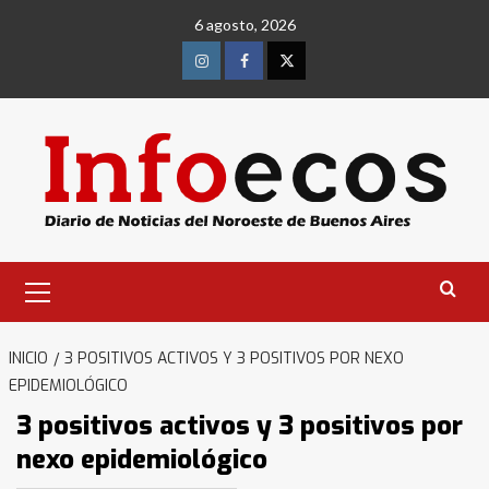
Saltar
6 agosto, 2026
al
contenido
Instagram
Facebook
Twitter
Menú
primario
INICIO
3 POSITIVOS ACTIVOS Y 3 POSITIVOS POR NEXO
EPIDEMIOLÓGICO
Identidad de los adolescentes
3 positivos activos y 3 positivos por
pampeanos que fueron
protagonistas del fatal accidente
nexo epidemiológico
en la mañana del lunes
3