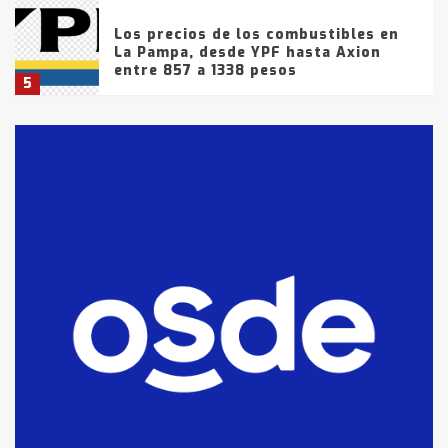
Los precios de los combustibles en
La Pampa, desde YPF hasta Axion
entre 857 a 1338 pesos
5
La Bolsa de Cereales de Bahía
Blanca anticipa que Agosto vendrá
con lluvias y heladas, en gran parte
de la provincia
6
T.Lauquen: tres jóvenes que
intentaron evadir a la Policía
fueron detenidos por
comercialización de drogas en la
7
tarde del sábado
T.Lauquen: se vendió el edificio de
lo que fue la planta Industrial del
Frígorífico Indio Pampa
1