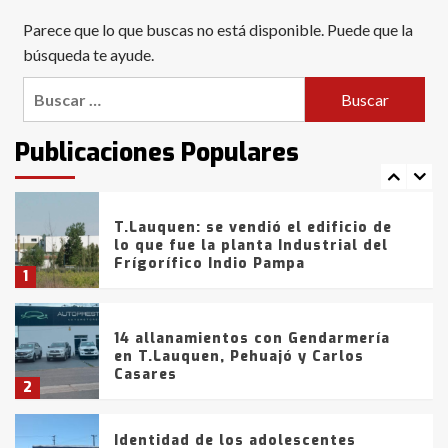
Blanca anticipa que Agosto vendrá
Parece que lo que buscas no está disponible. Puede que la
con lluvias y heladas, en gran parte
de la provincia
búsqueda te ayude.
6
Buscar:
T.Lauquen: tres jóvenes que
intentaron evadir a la Policía
fueron detenidos por
Publicaciones Populares
comercialización de drogas en la
7
tarde del sábado
T.Lauquen: se vendió el edificio de
lo que fue la planta Industrial del
Frígorífico Indio Pampa
1
14 allanamientos con Gendarmería
en T.Lauquen, Pehuajó y Carlos
Casares
2
Identidad de los adolescentes