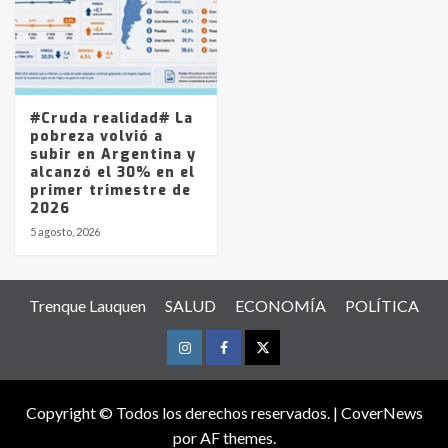
#Cruda realidad# La
pobreza volvió a
subir en Argentina y
alcanzó el 30% en el
primer trimestre de
2026
5 agosto, 2026
Trenque Lauquen
SALUD
ECONOMÍA
POLÍTICA
Instagram
Facebook
Twitter
Copyright © Todos los derechos reservados.
|
CoverNews
por AF themes.