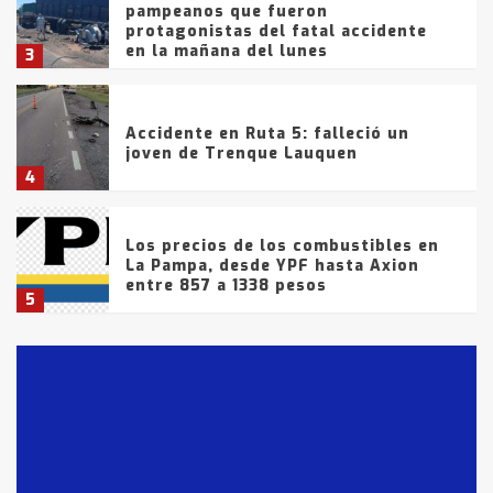
pampeanos que fueron
protagonistas del fatal accidente
en la mañana del lunes
3
Accidente en Ruta 5: falleció un
joven de Trenque Lauquen
4
Los precios de los combustibles en
La Pampa, desde YPF hasta Axion
entre 857 a 1338 pesos
5
La Bolsa de Cereales de Bahía
Blanca anticipa que Agosto vendrá
con lluvias y heladas, en gran parte
de la provincia
6
T.Lauquen: tres jóvenes que