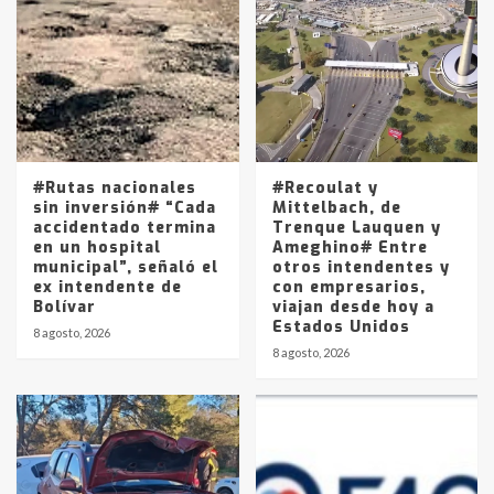
Accidente en Ruta 5: falleció un
joven de Trenque Lauquen
4
Los precios de los combustibles en
La Pampa, desde YPF hasta Axion
entre 857 a 1338 pesos
5
#Rutas nacionales
#Recoulat y
sin inversión# “Cada
Mittelbach, de
accidentado termina
Trenque Lauquen y
en un hospital
Ameghino# Entre
municipal”, señaló el
otros intendentes y
ex intendente de
con empresarios,
Bolívar
viajan desde hoy a
Estados Unidos
8 agosto, 2026
8 agosto, 2026