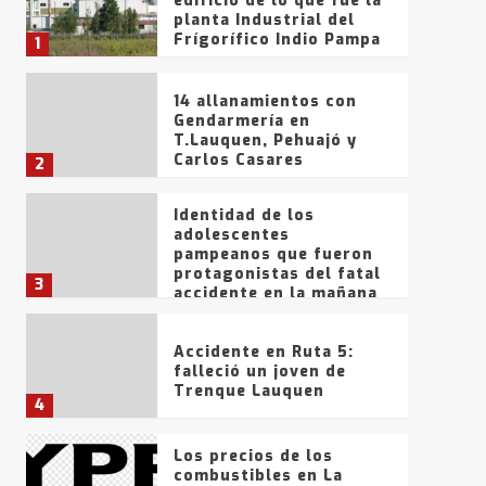
edificio de lo que fue la
planta Industrial del
Frígorífico Indio Pampa
1
14 allanamientos con
Gendarmería en
T.Lauquen, Pehuajó y
Carlos Casares
2
Identidad de los
adolescentes
pampeanos que fueron
protagonistas del fatal
3
accidente en la mañana
del lunes
Accidente en Ruta 5:
falleció un joven de
Trenque Lauquen
4
Los precios de los
combustibles en La