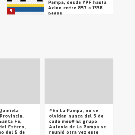
Pampa, desde YPF hasta
Axion entre 857 a 1338
5
pesos
La Bolsa de Cereales de
Bahía Blanca anticipa
que Agosto vendrá con
lluvias y heladas, en
6
gran parte de la
provincia
T.Lauquen: tres jóvenes
que intentaron evadir a
la Policía fueron
detenidos por
7
comercialización de
drogas en la tarde del
sábado
T.Lauquen: se vendió el
edificio de lo que fue la
planta Industrial del
Frígorífico Indio Pampa
uiniela
#En La Pampa, no se
1
Provincia,
olvidan nunca del 5 de
Santa Fe,
cada mes# El grupo
del Estero,
Autovía de La Pampa se
14 allanamientos con
o del 5 de
reunió otra vez este
Gendarmería en