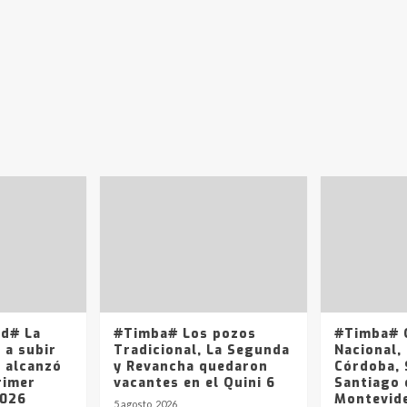
ad# La
#Timba# Los pozos
#Timba# Q
 a subir
Tradicional, La Segunda
Nacional, 
y alcanzó
y Revancha quedaron
Córdoba, 
rimer
vacantes en el Quini 6
Santiago 
2026
Montevide
5 agosto, 2026