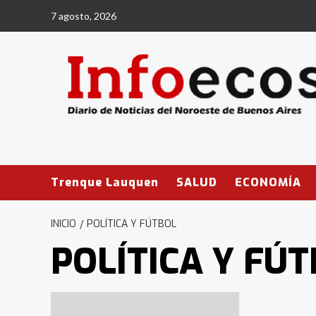
Saltar
7 agosto, 2026
al
contenido
Trenque Lauquen
SALUD
ECONOMÍA
INICIO
POLÍTICA Y FÚTBOL
POLÍTICA Y FÚ