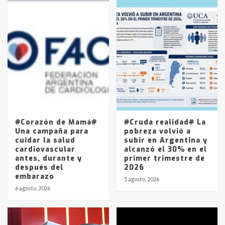
en la mañana del lunes
3
Accidente en Ruta 5: falleció un
joven de Trenque Lauquen
4
Los precios de los combustibles en
La Pampa, desde YPF hasta Axion
entre 857 a 1338 pesos
5
#Corazón de Mamá#
#Cruda realidad# La
Una campaña para
pobreza volvió a
cuidar la salud
subir en Argentina y
cardiovascular
alcanzó el 30% en el
antes, durante y
primer trimestre de
después del
2026
embarazo
5 agosto, 2026
6 agosto, 2026