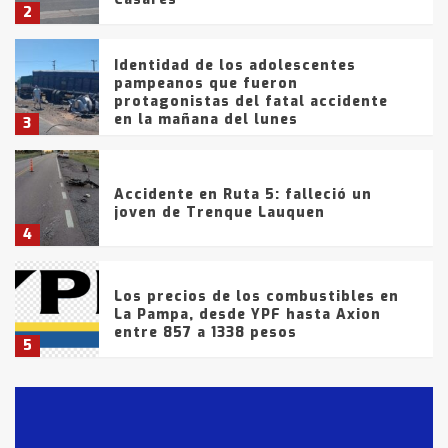
2
Identidad de los adolescentes
pampeanos que fueron
protagonistas del fatal accidente
en la mañana del lunes
3
Accidente en Ruta 5: falleció un
joven de Trenque Lauquen
4
Los precios de los combustibles en
La Pampa, desde YPF hasta Axion
entre 857 a 1338 pesos
5
La Bolsa de Cereales de Bahía
Blanca anticipa que Agosto vendrá
con lluvias y heladas, en gran parte