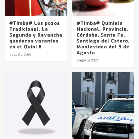
#Timba# Los pozos
#Timba# Quiniela
Tradicional, La
Nacional, Provincia,
Segunda y Revancha
Córdoba, Santa Fe,
quedaron vacantes
Santiago del Estero,
en el Quini 6
Montevideo del 5 de
Agosto
5 agosto, 2026
Identidad de los adolescentes
5 agosto, 2026
pampeanos que fueron
protagonistas del fatal accidente
en la mañana del lunes
3
Accidente en Ruta 5: falleció un
joven de Trenque Lauquen
4
Los precios de los combustibles en
La Pampa, desde YPF hasta Axion