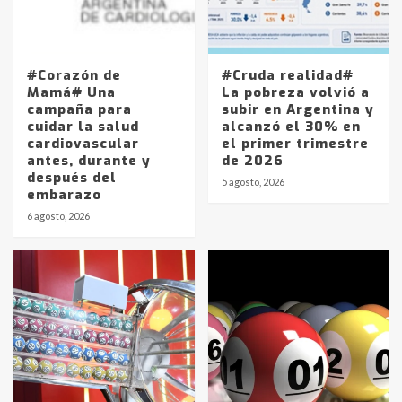
#Corazón de
#Cruda realidad#
Mamá# Una
La pobreza volvió a
campaña para
subir en Argentina y
cuidar la salud
alcanzó el 30% en
cardiovascular
el primer trimestre
antes, durante y
de 2026
después del
5 agosto, 2026
embarazo
6 agosto, 2026