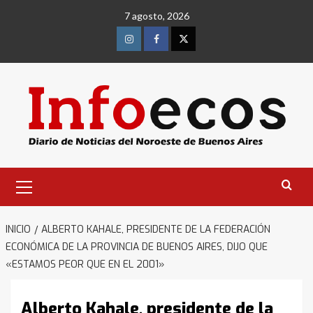
Saltar
7 agosto, 2026
al
contenido
Instagram
Facebook
Twitter
Menú
primario
INICIO
ALBERTO KAHALE, PRESIDENTE DE LA FEDERACIÓN
ECONÓMICA DE LA PROVINCIA DE BUENOS AIRES, DIJO QUE
«ESTAMOS PEOR QUE EN EL 2001»
Alberto Kahale, presidente de la