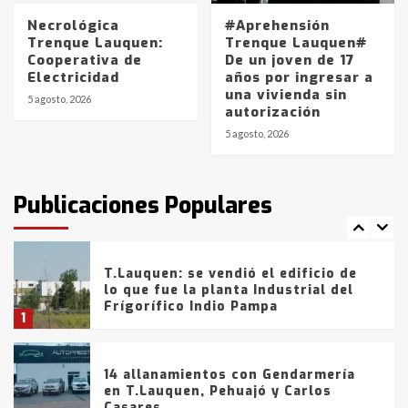
entre 857 a 1338 pesos
5
Necrológica
#Aprehensión
Trenque Lauquen:
Trenque Lauquen#
Cooperativa de
De un joven de 17
La Bolsa de Cereales de Bahía
Electricidad
años por ingresar a
Blanca anticipa que Agosto vendrá
una vivienda sin
con lluvias y heladas, en gran parte
5 agosto, 2026
autorización
de la provincia
6
5 agosto, 2026
T.Lauquen: tres jóvenes que
intentaron evadir a la Policía
fueron detenidos por
Publicaciones Populares
comercialización de drogas en la
7
tarde del sábado
T.Lauquen: se vendió el edificio de
lo que fue la planta Industrial del
Frígorífico Indio Pampa
1
14 allanamientos con Gendarmería
en T.Lauquen, Pehuajó y Carlos
Casares