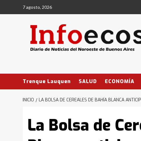
Saltar
7 agosto, 2026
al
contenido
Trenque Lauquen
SALUD
ECONOMÍA
INICIO
LA BOLSA DE CEREALES DE BAHÍA BLANCA ANTICI
La Bolsa de Cer