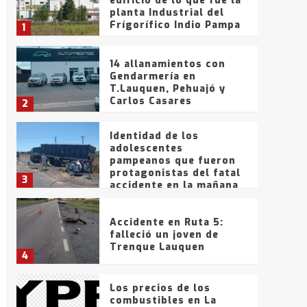
edificio de lo que fue la
planta Industrial del
Frígorífico Indio Pampa
1
14 allanamientos con
Gendarmería en
T.Lauquen, Pehuajó y
Carlos Casares
2
Identidad de los
adolescentes
pampeanos que fueron
protagonistas del fatal
3
accidente en la mañana
del lunes
Accidente en Ruta 5:
falleció un joven de
Trenque Lauquen
4
Los precios de los
combustibles en La