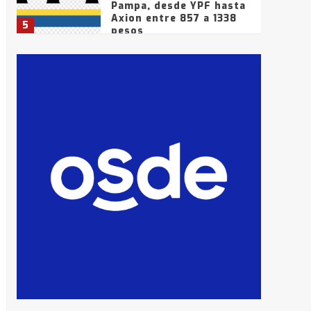
Pampa, desde YPF hasta
Axion entre 857 a 1338
5
pesos
La Bolsa de Cereales de
Bahía Blanca anticipa
que Agosto vendrá con
lluvias y heladas, en
6
gran parte de la
provincia
T.Lauquen: tres jóvenes
que intentaron evadir a
la Policía fueron
detenidos por
7
comercialización de
drogas en la tarde del
sábado
T.Lauquen: se vendió el
edificio de lo que fue la
planta Industrial del
Frígorífico Indio Pampa
1
14 allanamientos con
Gendarmería en