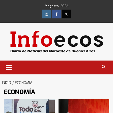
Saltar
9 agosto, 2026
al
contenido
Instagram
Facebook
Twitter
Menú
primario
INICIO
ECONOMÍA
ECONOMÍA