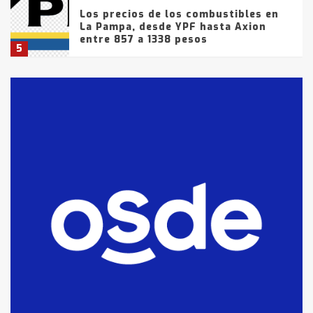
Los precios de los combustibles en
La Pampa, desde YPF hasta Axion
entre 857 a 1338 pesos
5
La Bolsa de Cereales de Bahía
Blanca anticipa que Agosto vendrá
con lluvias y heladas, en gran parte
de la provincia
6
T.Lauquen: tres jóvenes que
intentaron evadir a la Policía
fueron detenidos por
comercialización de drogas en la
7
tarde del sábado
T.Lauquen: se vendió el edificio de
lo que fue la planta Industrial del
Frígorífico Indio Pampa
1