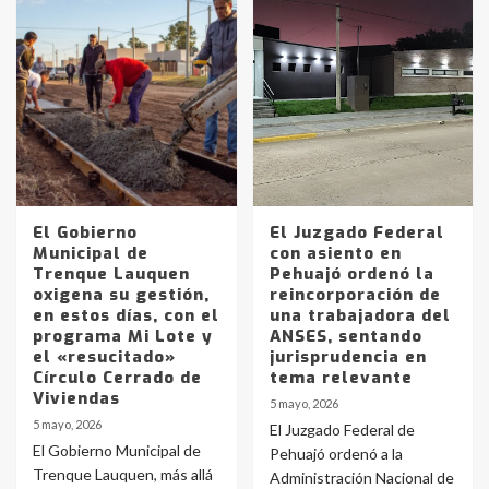
El Gobierno
El Juzgado Federal
Municipal de
con asiento en
Trenque Lauquen
Pehuajó ordenó la
oxigena su gestión,
reincorporación de
en estos días, con el
una trabajadora del
programa Mi Lote y
ANSES, sentando
el «resucitado»
jurisprudencia en
Círculo Cerrado de
tema relevante
Viviendas
5 mayo, 2026
5 mayo, 2026
El Juzgado Federal de
El Gobierno Municipal de
Pehuajó ordenó a la
Trenque Lauquen, más allá
Administración Nacional de