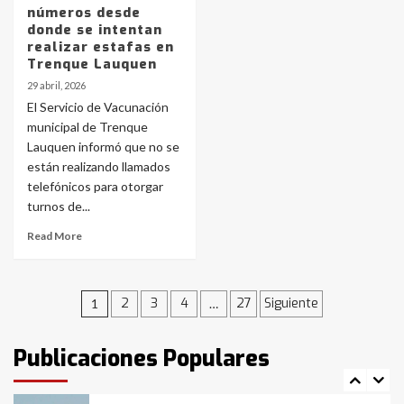
números desde
donde se intentan
Accidente en Ruta 5: falleció un
realizar estafas en
joven de Trenque Lauquen
Trenque Lauquen
4
29 abril, 2026
El Servicio de Vacunación
Los precios de los combustibles en
municipal de Trenque
La Pampa, desde YPF hasta Axion
Lauquen informó que no se
entre 857 a 1338 pesos
están realizando llamados
5
telefónicos para otorgar
turnos de...
La Bolsa de Cereales de Bahía
Blanca anticipa que Agosto vendrá
Read More
con lluvias y heladas, en gran parte
de la provincia
6
Navegación
2
3
4
27
Siguiente
1
…
T.Lauquen: tres jóvenes que
intentaron evadir a la Policía
de
fueron detenidos por
Publicaciones Populares
comercialización de drogas en la
entradas
7
tarde del sábado