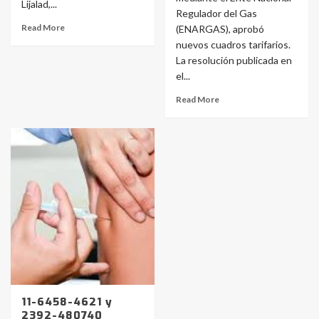
Lijalad,...
Regulador del Gas
Read More
(ENARGAS), aprobó
nuevos cuadros tarifarios.
La resolución publicada en
el...
Read More
Identidad de los adolescentes
pampeanos que fueron
protagonistas del fatal accidente
en la mañana del lunes
3
11-6458-4621 y
2392-480740