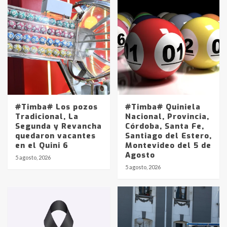
#Timba# Los pozos
#Timba# Quiniela
Tradicional, La
Nacional, Provincia,
Segunda y Revancha
Córdoba, Santa Fe,
quedaron vacantes
Santiago del Estero,
en el Quini 6
Montevideo del 5 de
Agosto
5 agosto, 2026
Identidad de los adolescentes
5 agosto, 2026
pampeanos que fueron
protagonistas del fatal accidente
en la mañana del lunes
3