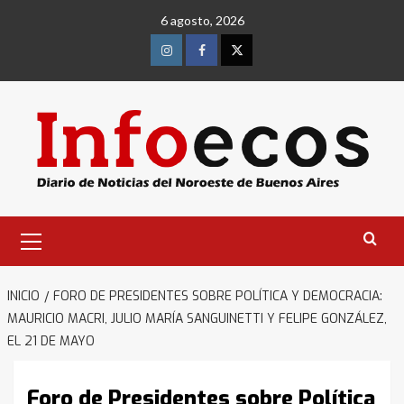
Saltar
6 agosto, 2026
al
contenido
Instagram
Facebook
Twitter
Menú
primario
INICIO
FORO DE PRESIDENTES SOBRE POLÍTICA Y DEMOCRACIA:
MAURICIO MACRI, JULIO MARÍA SANGUINETTI Y FELIPE GONZÁLEZ,
EL 21 DE MAYO
Foro de Presidentes sobre Política