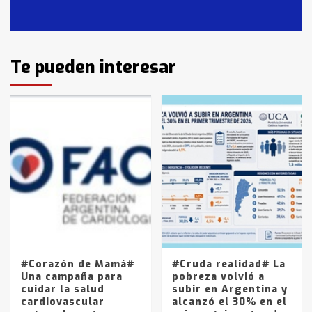
Casares
2
Identidad de los adolescentes
Te pueden interesar
pampeanos que fueron
protagonistas del fatal accidente
en la mañana del lunes
3
Accidente en Ruta 5: falleció un
joven de Trenque Lauquen
4
Los precios de los combustibles en
La Pampa, desde YPF hasta Axion
entre 857 a 1338 pesos
5
#Corazón de Mamá#
#Cruda realidad# La
Una campaña para
pobreza volvió a
cuidar la salud
subir en Argentina y
cardiovascular
alcanzó el 30% en el