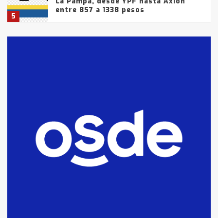
La Pampa, desde YPF hasta Axion
entre 857 a 1338 pesos
5
La Bolsa de Cereales de Bahía
Blanca anticipa que Agosto vendrá
con lluvias y heladas, en gran parte
de la provincia
6
T.Lauquen: tres jóvenes que
intentaron evadir a la Policía
fueron detenidos por
comercialización de drogas en la
7
tarde del sábado
T.Lauquen: se vendió el edificio de
lo que fue la planta Industrial del
Frígorífico Indio Pampa
1
14 allanamientos con Gendarmería
en T.Lauquen, Pehuajó y Carlos