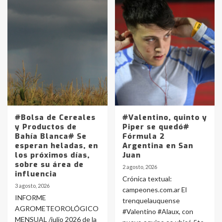
#Bolsa de Cereales
#Valentino, quinto y
y Productos de
Piper se quedó#
Bahía Blanca# Se
Fórmula 2
esperan heladas, en
Argentina en San
los próximos días,
Juan
sobre su área de
2 agosto, 2026
influencia
Crónica textual:
3 agosto, 2026
campeones.com.ar El
INFORME
trenquelauquense
AGROMETEOROLÓGICO
#Valentino #Alaux, con
MENSUAL /julio 2026 de la