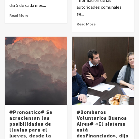
información de las
día 5 de cada mes...
autoridades comunales
se...
Read More
Read More
#Pronóstico# Se
#Bomberos
acrecientan las
Voluntarios Buenos
posibilidades de
Aires# «El sistema
lluvias para el
está
jueves, desde la
desfinanciado», dijo