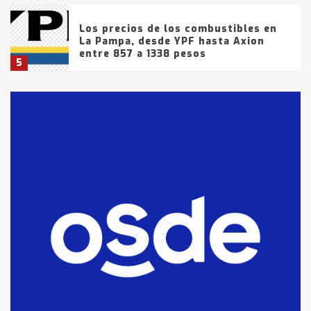
Los precios de los combustibles en
La Pampa, desde YPF hasta Axion
entre 857 a 1338 pesos
5
La Bolsa de Cereales de Bahía
Blanca anticipa que Agosto vendrá
con lluvias y heladas, en gran parte
de la provincia
6
T.Lauquen: tres jóvenes que
intentaron evadir a la Policía
fueron detenidos por
comercialización de drogas en la
7
tarde del sábado
T.Lauquen: se vendió el edificio de
lo que fue la planta Industrial del
Frígorífico Indio Pampa
1