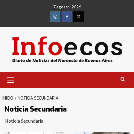
Saltar
7 agosto, 2026
al
contenido
Instagram
Facebook
Twitter
Menú
primario
INICIO
NOTICIA SECUNDARIA
Noticia Secundaria
Noticia Secundaria