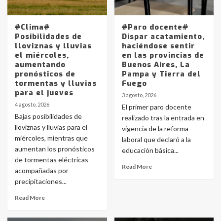
#Clima#
#Paro docente#
Posibilidades de
Dispar acatamiento,
lloviznas y lluvias
haciéndose sentir
el miércoles,
en las provincias de
aumentando
Buenos Aires, La
pronósticos de
Pampa y Tierra del
tormentas y lluvias
Fuego
para el jueves
3 agosto, 2026
4 agosto, 2026
El primer paro docente
Bajas posibilidades de
realizado tras la entrada en
lloviznas y lluvias para el
vigencia de la reforma
miércoles, mientras que
laboral que declaró a la
aumentan los pronósticos
educación básica...
de tormentas eléctricas
Read More
acompañadas por
precipitaciones...
Read More