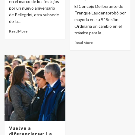
en el marco de los festejos
El Concejo Deliberante de
por un nuevo aniversario
Trenque Lauqenaprobó por
de Pellegrini, otra subsede
mayoría en su 9ª Sesión
de la...
Ordinaria un cambio en el
Read More
trámite para la...
Read More
Identidad de los adolescentes
pampeanos que fueron
protagonistas del fatal accidente
Vuelve a
en la mañana del lunes
3
diferenciarse: La