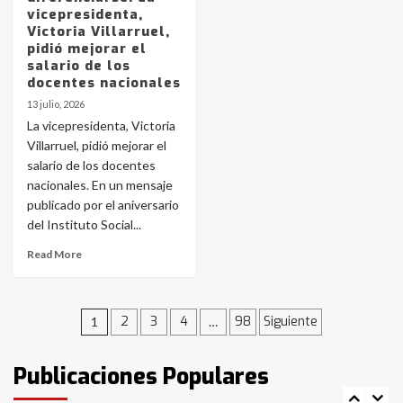
vicepresidenta,
Victoria Villarruel,
pidió mejorar el
Accidente en Ruta 5: falleció un
salario de los
joven de Trenque Lauquen
docentes nacionales
4
13 julio, 2026
La vicepresidenta, Victoria
Los precios de los combustibles en
Villarruel, pidió mejorar el
La Pampa, desde YPF hasta Axion
salario de los docentes
entre 857 a 1338 pesos
nacionales. En un mensaje
5
publicado por el aniversario
del Instituto Social...
La Bolsa de Cereales de Bahía
Blanca anticipa que Agosto vendrá
Read More
con lluvias y heladas, en gran parte
de la provincia
6
Navegación
2
3
4
98
Siguiente
1
…
T.Lauquen: tres jóvenes que
intentaron evadir a la Policía
de
fueron detenidos por
Publicaciones Populares
comercialización de drogas en la
entradas
7
tarde del sábado