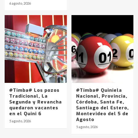
6 agosto, 2026
#Timba# Los pozos
#Timba# Quiniela
Tradicional, La
Nacional, Provincia,
Segunda y Revancha
Córdoba, Santa Fe,
quedaron vacantes
Santiago del Estero,
en el Quini 6
Montevideo del 5 de
Agosto
5 agosto, 2026
Identidad de los adolescentes
5 agosto, 2026
pampeanos que fueron
protagonistas del fatal accidente