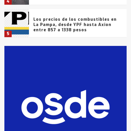
4
Los precios de los combustibles en
La Pampa, desde YPF hasta Axion
entre 857 a 1338 pesos
5
La Bolsa de Cereales de Bahía
Blanca anticipa que Agosto vendrá
con lluvias y heladas, en gran parte
de la provincia
6
T.Lauquen: tres jóvenes que
intentaron evadir a la Policía
fueron detenidos por
comercialización de drogas en la
7
tarde del sábado
T.Lauquen: se vendió el edificio de
lo que fue la planta Industrial del
Frígorífico Indio Pampa