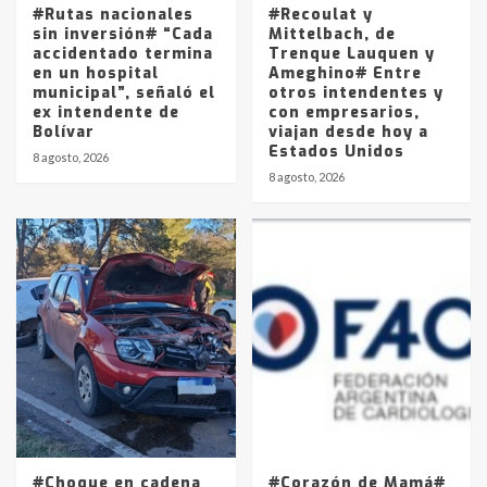
#Rutas nacionales
#Recoulat y
sin inversión# “Cada
Mittelbach, de
accidentado termina
Trenque Lauquen y
en un hospital
Ameghino# Entre
municipal”, señaló el
otros intendentes y
ex intendente de
con empresarios,
Bolívar
viajan desde hoy a
Estados Unidos
8 agosto, 2026
8 agosto, 2026
#Choque en cadena
#Corazón de Mamá#