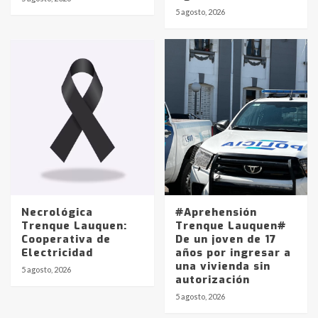
Identidad de los adolescentes
5 agosto, 2026
pampeanos que fueron
protagonistas del fatal accidente
en la mañana del lunes
3
Accidente en Ruta 5: falleció un
joven de Trenque Lauquen
4
Los precios de los combustibles en
La Pampa, desde YPF hasta Axion
entre 857 a 1338 pesos
5
Necrológica
#Aprehensión
Trenque Lauquen:
Trenque Lauquen#
Cooperativa de
De un joven de 17
La Bolsa de Cereales de Bahía
Electricidad
años por ingresar a
Blanca anticipa que Agosto vendrá
una vivienda sin
con lluvias y heladas, en gran parte
5 agosto, 2026
autorización
de la provincia
6
5 agosto, 2026
T.Lauquen: tres jóvenes que