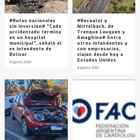
La Pampa, desde YPF hasta Axion
entre 857 a 1338 pesos
5
#Rutas nacionales
#Recoulat y
sin inversión# “Cada
Mittelbach, de
accidentado termina
Trenque Lauquen y
en un hospital
Ameghino# Entre
municipal”, señaló el
otros intendentes y
ex intendente de
con empresarios,
Bolívar
viajan desde hoy a
Estados Unidos
8 agosto, 2026
8 agosto, 2026