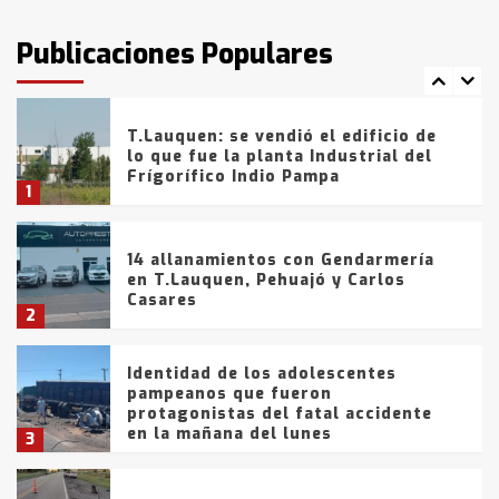
intentaron evadir a la Policía
fueron detenidos por
Publicaciones Populares
comercialización de drogas en la
7
tarde del sábado
T.Lauquen: se vendió el edificio de
lo que fue la planta Industrial del
Frígorífico Indio Pampa
1
14 allanamientos con Gendarmería
en T.Lauquen, Pehuajó y Carlos
Casares
2
Identidad de los adolescentes
pampeanos que fueron
protagonistas del fatal accidente
en la mañana del lunes
3