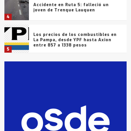
Accidente en Ruta 5: falleció un
joven de Trenque Lauquen
4
Los precios de los combustibles en
La Pampa, desde YPF hasta Axion
entre 857 a 1338 pesos
5
La Bolsa de Cereales de Bahía
Blanca anticipa que Agosto vendrá
con lluvias y heladas, en gran parte
de la provincia
6
T.Lauquen: tres jóvenes que
intentaron evadir a la Policía
fueron detenidos por
comercialización de drogas en la
7
tarde del sábado