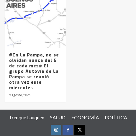
#En La Pampa, no se
olvidan nunca del 5
de cada mes# El
grupo Autovía de La
Pampa se reunió
otra vez este
miércoles
5 agosto, 2026
Trenque Lauquen
SALUD
ECONOMÍA
POLÍTICA
Instagram
Facebook
Twitter