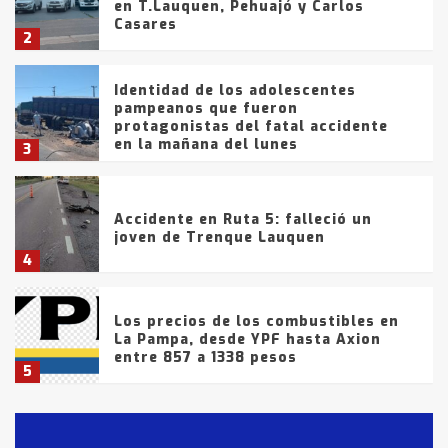
en T.Lauquen, Pehuajó y Carlos
Casares
2
Identidad de los adolescentes
pampeanos que fueron
protagonistas del fatal accidente
en la mañana del lunes
3
Accidente en Ruta 5: falleció un
joven de Trenque Lauquen
4
Los precios de los combustibles en
La Pampa, desde YPF hasta Axion
entre 857 a 1338 pesos
5
La Bolsa de Cereales de Bahía
Blanca anticipa que Agosto vendrá