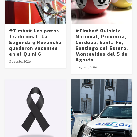
#Timba# Los pozos
#Timba# Quiniela
Tradicional, La
Nacional, Provincia,
Segunda y Revancha
Córdoba, Santa Fe,
quedaron vacantes
Santiago del Estero,
en el Quini 6
Montevideo del 5 de
Agosto
5 agosto, 2026
Identidad de los adolescentes
5 agosto, 2026
pampeanos que fueron
protagonistas del fatal accidente
en la mañana del lunes
3
Accidente en Ruta 5: falleció un
joven de Trenque Lauquen
4
Los precios de los combustibles en