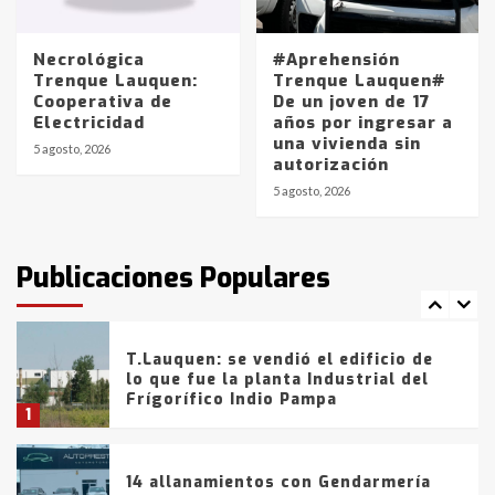
La Pampa, desde YPF hasta Axion
entre 857 a 1338 pesos
5
Necrológica
#Aprehensión
Trenque Lauquen:
Trenque Lauquen#
Cooperativa de
De un joven de 17
La Bolsa de Cereales de Bahía
Electricidad
años por ingresar a
Blanca anticipa que Agosto vendrá
una vivienda sin
con lluvias y heladas, en gran parte
5 agosto, 2026
autorización
de la provincia
6
5 agosto, 2026
T.Lauquen: tres jóvenes que
intentaron evadir a la Policía
fueron detenidos por
Publicaciones Populares
comercialización de drogas en la
7
tarde del sábado
T.Lauquen: se vendió el edificio de
lo que fue la planta Industrial del
Frígorífico Indio Pampa
1
14 allanamientos con Gendarmería