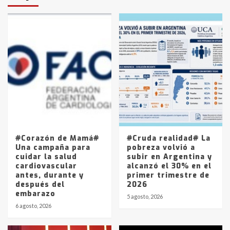
protagonistas del fatal accidente
en la mañana del lunes
3
Accidente en Ruta 5: falleció un
joven de Trenque Lauquen
4
Los precios de los combustibles en
La Pampa, desde YPF hasta Axion
entre 857 a 1338 pesos
5
#Corazón de Mamá#
#Cruda realidad# La
Una campaña para
pobreza volvió a
cuidar la salud
subir en Argentina y
cardiovascular
alcanzó el 30% en el
antes, durante y
primer trimestre de
después del
2026
embarazo
5 agosto, 2026
6 agosto, 2026