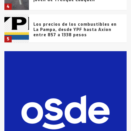
4
Los precios de los combustibles en
La Pampa, desde YPF hasta Axion
entre 857 a 1338 pesos
5
La Bolsa de Cereales de Bahía
Blanca anticipa que Agosto vendrá
con lluvias y heladas, en gran parte
de la provincia
6
T.Lauquen: tres jóvenes que
intentaron evadir a la Policía
fueron detenidos por
comercialización de drogas en la
7
tarde del sábado
T.Lauquen: se vendió el edificio de
lo que fue la planta Industrial del