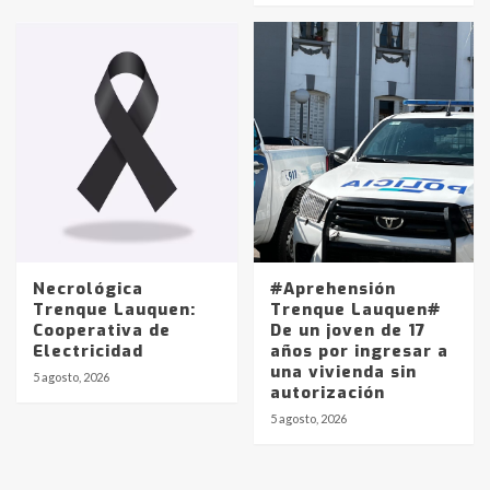
protagonistas del fatal accidente
en la mañana del lunes
3
Accidente en Ruta 5: falleció un
joven de Trenque Lauquen
4
Los precios de los combustibles en
La Pampa, desde YPF hasta Axion
entre 857 a 1338 pesos
5
Necrológica
#Aprehensión
Trenque Lauquen:
Trenque Lauquen#
Cooperativa de
De un joven de 17
La Bolsa de Cereales de Bahía
Electricidad
años por ingresar a
Blanca anticipa que Agosto vendrá
una vivienda sin
con lluvias y heladas, en gran parte
5 agosto, 2026
autorización
de la provincia
6
5 agosto, 2026
T.Lauquen: tres jóvenes que
intentaron evadir a la Policía
fueron detenidos por