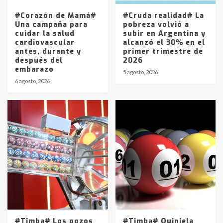
entre 857 a 1338 pesos
5
#Corazón de Mamá#
#Cruda realidad# La
Una campaña para
pobreza volvió a
cuidar la salud
subir en Argentina y
cardiovascular
alcanzó el 30% en el
antes, durante y
primer trimestre de
después del
2026
embarazo
5 agosto, 2026
6 agosto, 2026
#Timba# Los pozos
#Timba# Quiniela