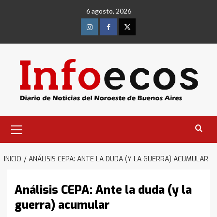
Saltar
6 agosto, 2026
al
contenido
Instagram
Facebook
Twitter
Menú
primario
INICIO
ANÁLISIS CEPA: ANTE LA DUDA (Y LA GUERRA) ACUMULAR
Análisis CEPA: Ante la duda (y la
guerra) acumular