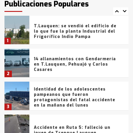
Publicaciones Populares
comercialización de drogas en la
7
tarde del sábado
T.Lauquen: se vendió el edificio de
lo que fue la planta Industrial del
Frígorífico Indio Pampa
1
14 allanamientos con Gendarmería
en T.Lauquen, Pehuajó y Carlos
Casares
2
Identidad de los adolescentes
pampeanos que fueron
protagonistas del fatal accidente
en la mañana del lunes
3
Accidente en Ruta 5: falleció un
joven de Trenque Lauquen