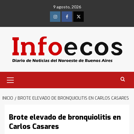
Saltar
9 agosto, 2026
al
contenido
Instagram
Facebook
Twitter
Menú
primario
INICIO
BROTE ELEVADO DE BRONQUIOLITIS EN CARLOS CASARES
Brote elevado de bronquiolitis en
Carlos Casares