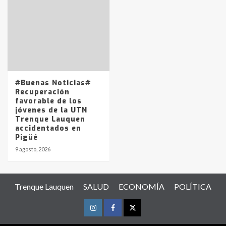
#Buenas Noticias#
Recuperación
favorable de los
jóvenes de la UTN
Trenque Lauquen
accidentados en
Pigüé
9 agosto, 2026
Trenque Lauquen
SALUD
ECONOMÍA
POLÍTICA
Instagram
Facebook
Twitter