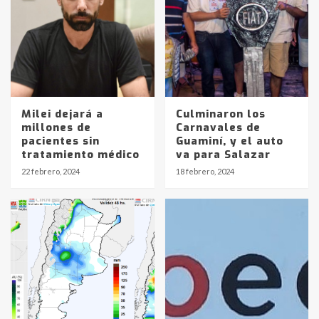
Milei dejará a
Culminaron los
millones de
Carnavales de
Identidad de los adolescentes
pacientes sin
Guaminí, y el auto
pampeanos que fueron
tratamiento médico
va para Salazar
protagonistas del fatal accidente
22 febrero, 2024
18 febrero, 2024
en la mañana del lunes
3
Accidente en Ruta 5: falleció un
joven de Trenque Lauquen
4
Los precios de los combustibles en
La Pampa, desde YPF hasta Axion