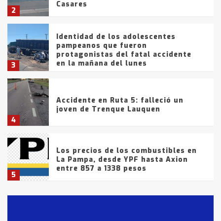
Casares
2
Identidad de los adolescentes
pampeanos que fueron
protagonistas del fatal accidente
en la mañana del lunes
3
Accidente en Ruta 5: falleció un
joven de Trenque Lauquen
4
Los precios de los combustibles en
La Pampa, desde YPF hasta Axion
entre 857 a 1338 pesos
5
La Bolsa de Cereales de Bahía
Blanca anticipa que Agosto vendrá
con lluvias y heladas, en gran parte