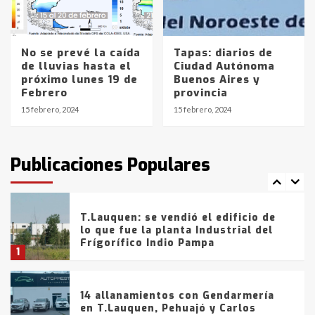
entre 857 a 1338 pesos
5
No se prevé la caída
Tapas: diarios de
La Bolsa de Cereales de Bahía
de lluvias hasta el
Ciudad Autónoma
Blanca anticipa que Agosto vendrá
próximo lunes 19 de
Buenos Aires y
con lluvias y heladas, en gran parte
Febrero
provincia
de la provincia
6
15 febrero, 2024
15 febrero, 2024
T.Lauquen: tres jóvenes que
intentaron evadir a la Policía
fueron detenidos por
Publicaciones Populares
comercialización de drogas en la
7
tarde del sábado
T.Lauquen: se vendió el edificio de
lo que fue la planta Industrial del
Frígorífico Indio Pampa
1
14 allanamientos con Gendarmería
en T.Lauquen, Pehuajó y Carlos