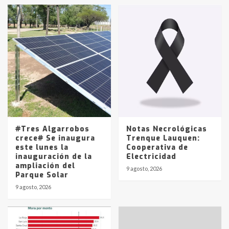
en la mañana del lunes
3
Accidente en Ruta 5: falleció un
joven de Trenque Lauquen
4
Los precios de los combustibles en
La Pampa, desde YPF hasta Axion
entre 857 a 1338 pesos
5
#Tres Algarrobos
Notas Necrológicas
crece# Se inaugura
Trenque Lauquen:
este lunes la
Cooperativa de
inauguración de la
Electricidad
ampliación del
9 agosto, 2026
Parque Solar
9 agosto, 2026