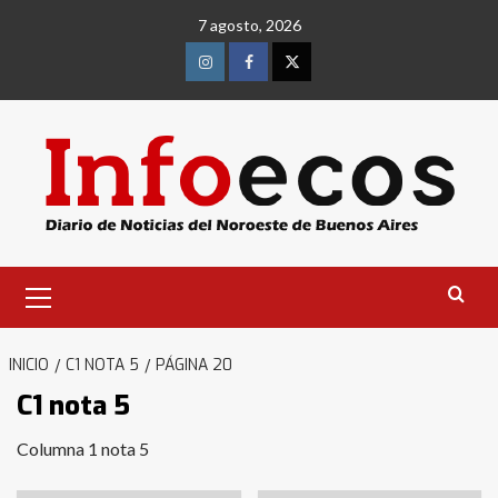
Saltar
7 agosto, 2026
al
contenido
Instagram
Facebook
Twitter
Menú
primario
INICIO
C1 NOTA 5
PÁGINA 20
C1 nota 5
Columna 1 nota 5