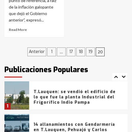
punto de referencia, a raíz
entre 857 a 1338 pesos
de la inflación galopante
5
que dejó el Gobierno
anterior”, expresó...
La Bolsa de Cereales de Bahía
Blanca anticipa que Agosto vendrá
Read More
con lluvias y heladas, en gran parte
de la provincia
6
Navegación
Anterior
1
17
18
19
…
20
T.Lauquen: tres jóvenes que
intentaron evadir a la Policía
de
fueron detenidos por
Publicaciones Populares
comercialización de drogas en la
entradas
7
tarde del sábado
T.Lauquen: se vendió el edificio de
lo que fue la planta Industrial del
Frígorífico Indio Pampa
1
14 allanamientos con Gendarmería
en T.Lauquen, Pehuajó y Carlos