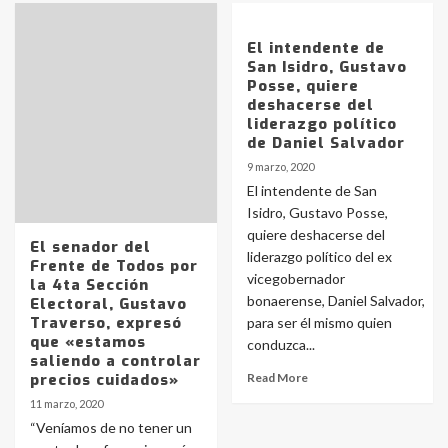
El intendente de
San Isidro, Gustavo
Posse, quiere
deshacerse del
liderazgo político
de Daniel Salvador
9 marzo, 2020
El intendente de San
Identidad de los adolescentes
pampeanos que fueron
Isidro, Gustavo Posse,
protagonistas del fatal accidente
quiere deshacerse del
El senador del
en la mañana del lunes
3
liderazgo político del ex
Frente de Todos por
vicegobernador
la 4ta Sección
bonaerense, Daniel Salvador,
Electoral, Gustavo
Traverso, expresó
para ser él mismo quien
Accidente en Ruta 5: falleció un
que «estamos
joven de Trenque Lauquen
conduzca...
saliendo a controlar
4
precios cuidados»
Read More
11 marzo, 2020
Los precios de los combustibles en
“Veníamos de no tener un
La Pampa, desde YPF hasta Axion