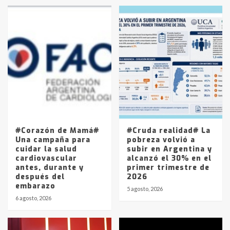
en la mañana del lunes
3
Accidente en Ruta 5: falleció un
joven de Trenque Lauquen
4
Los precios de los combustibles en
La Pampa, desde YPF hasta Axion
entre 857 a 1338 pesos
5
#Corazón de Mamá#
#Cruda realidad# La
Una campaña para
pobreza volvió a
cuidar la salud
subir en Argentina y
cardiovascular
alcanzó el 30% en el
antes, durante y
primer trimestre de
después del
2026
embarazo
5 agosto, 2026
6 agosto, 2026