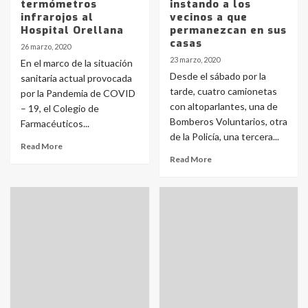
termómetros
instando a los
infrarojos al
vecinos a que
Hospital Orellana
permanezcan en sus
casas
26 marzo, 2020
23 marzo, 2020
En el marco de la situación
Desde el sábado por la
sanitaria actual provocada
tarde, cuatro camionetas
por la Pandemia de COVID
con altoparlantes, una de
– 19, el Colegio de
Bomberos Voluntarios, otra
Farmacéuticos...
de la Policía, una tercera...
Read More
Read More