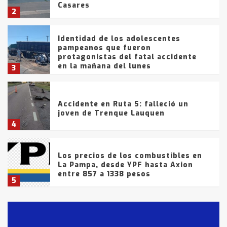
Casares
2
Identidad de los adolescentes
pampeanos que fueron
protagonistas del fatal accidente
en la mañana del lunes
3
Accidente en Ruta 5: falleció un
joven de Trenque Lauquen
4
Los precios de los combustibles en
La Pampa, desde YPF hasta Axion
entre 857 a 1338 pesos
5
La Bolsa de Cereales de Bahía
Blanca anticipa que Agosto vendrá
con lluvias y heladas, en gran parte