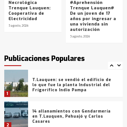
Necrológica
#Aprehensión
Trenque Lauquen:
Trenque Lauquen#
Cooperativa de
De un joven de 17
La Bolsa de Cereales de Bahía
Electricidad
años por ingresar a
Blanca anticipa que Agosto vendrá
una vivienda sin
con lluvias y heladas, en gran parte
5 agosto, 2026
autorización
de la provincia
6
5 agosto, 2026
T.Lauquen: tres jóvenes que
intentaron evadir a la Policía
fueron detenidos por
Publicaciones Populares
comercialización de drogas en la
7
tarde del sábado
T.Lauquen: se vendió el edificio de
lo que fue la planta Industrial del
Frígorífico Indio Pampa
1
14 allanamientos con Gendarmería
en T.Lauquen, Pehuajó y Carlos
Casares
2