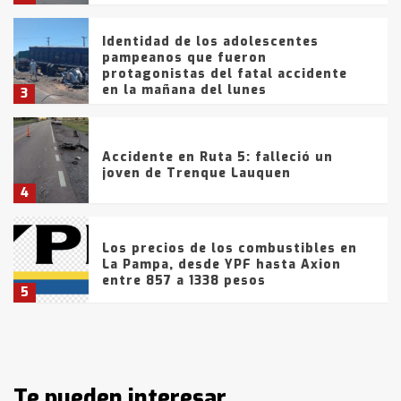
Identidad de los adolescentes
pampeanos que fueron
protagonistas del fatal accidente
en la mañana del lunes
3
Accidente en Ruta 5: falleció un
joven de Trenque Lauquen
4
Los precios de los combustibles en
La Pampa, desde YPF hasta Axion
entre 857 a 1338 pesos
5
La Bolsa de Cereales de Bahía
Blanca anticipa que Agosto vendrá
con lluvias y heladas, en gran parte
de la provincia
Te pueden interesar
6