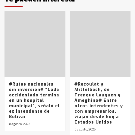
T.Lauquen: tres jóvenes que
intentaron evadir a la Policía
fueron detenidos por
comercialización de drogas en la
7
tarde del sábado
T.Lauquen: se vendió el edificio de
lo que fue la planta Industrial del
Frígorífico Indio Pampa
1
14 allanamientos con Gendarmería
#Rutas nacionales
#Recoulat y
en T.Lauquen, Pehuajó y Carlos
sin inversión# “Cada
Mittelbach, de
Casares
accidentado termina
Trenque Lauquen y
2
en un hospital
Ameghino# Entre
municipal”, señaló el
otros intendentes y
ex intendente de
con empresarios,
Identidad de los adolescentes
Bolívar
viajan desde hoy a
pampeanos que fueron
Estados Unidos
protagonistas del fatal accidente
8 agosto, 2026
en la mañana del lunes
8 agosto, 2026
3