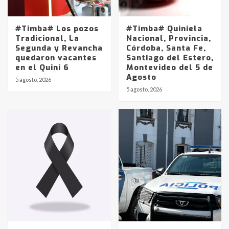
#Timba# Los pozos
#Timba# Quiniela
Tradicional, La
Nacional, Provincia,
Segunda y Revancha
Córdoba, Santa Fe,
quedaron vacantes
Santiago del Estero,
en el Quini 6
Montevideo del 5 de
Agosto
5 agosto, 2026
Identidad de los adolescentes
5 agosto, 2026
pampeanos que fueron
protagonistas del fatal accidente
en la mañana del lunes
3
Accidente en Ruta 5: falleció un
joven de Trenque Lauquen
4
Los precios de los combustibles en
La Pampa, desde YPF hasta Axion
entre 857 a 1338 pesos
5