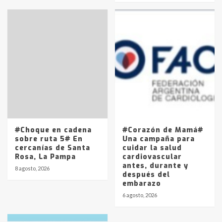
Accidente en Ruta 5: falleció un
joven de Trenque Lauquen
4
Los precios de los combustibles en
La Pampa, desde YPF hasta Axion
entre 857 a 1338 pesos
5
#Choque en cadena
#Corazón de Mamá#
sobre ruta 5# En
Una campaña para
cercanías de Santa
cuidar la salud
Rosa, La Pampa
cardiovascular
antes, durante y
8 agosto, 2026
después del
embarazo
6 agosto, 2026