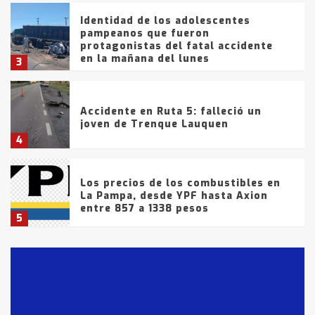
Identidad de los adolescentes
pampeanos que fueron
protagonistas del fatal accidente
en la mañana del lunes
3
Accidente en Ruta 5: falleció un
joven de Trenque Lauquen
4
Los precios de los combustibles en
La Pampa, desde YPF hasta Axion
entre 857 a 1338 pesos
5
La Bolsa de Cereales de Bahía
Blanca anticipa que Agosto vendrá
con lluvias y heladas, en gran parte
de la provincia
6