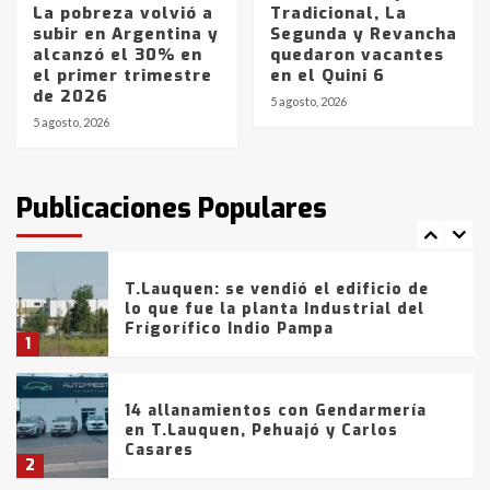
La pobreza volvió a
Tradicional, La
subir en Argentina y
Segunda y Revancha
La Bolsa de Cereales de Bahía
alcanzó el 30% en
quedaron vacantes
Blanca anticipa que Agosto vendrá
el primer trimestre
en el Quini 6
con lluvias y heladas, en gran parte
de 2026
de la provincia
6
5 agosto, 2026
5 agosto, 2026
T.Lauquen: tres jóvenes que
intentaron evadir a la Policía
fueron detenidos por
Publicaciones Populares
comercialización de drogas en la
7
tarde del sábado
T.Lauquen: se vendió el edificio de
lo que fue la planta Industrial del
Frígorífico Indio Pampa
1
14 allanamientos con Gendarmería
en T.Lauquen, Pehuajó y Carlos
Casares
2