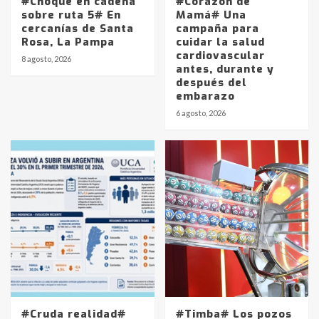
#Choque en cadena
#Corazón de
sobre ruta 5# En
Mamá# Una
cercanías de Santa
campaña para
Rosa, La Pampa
cuidar la salud
cardiovascular
8 agosto, 2026
antes, durante y
después del
embarazo
Identidad de los adolescentes
6 agosto, 2026
pampeanos que fueron
protagonistas del fatal accidente
en la mañana del lunes
3
Accidente en Ruta 5: falleció un
joven de Trenque Lauquen
4
Los precios de los combustibles en
La Pampa, desde YPF hasta Axion
entre 857 a 1338 pesos
5
#Cruda realidad#
#Timba# Los pozos