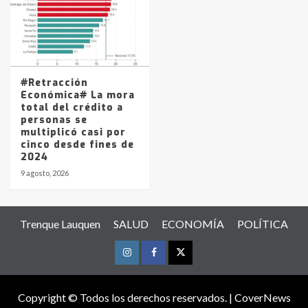
#Retracción
Económica# La mora
total del crédito a
personas se
multiplicó casi por
cinco desde fines de
2024
9 agosto, 2026
Trenque Lauquen
SALUD
ECONOMÍA
POLÍTICA
Instagram
Facebook
Twitter
Copyright © Todos los derechos reservados.
|
CoverNews