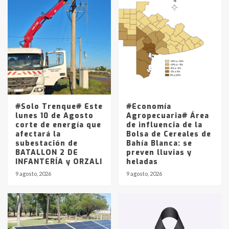
Accidente en Ruta 5: falleció un
joven de Trenque Lauquen
4
Los precios de los combustibles en
La Pampa, desde YPF hasta Axion
entre 857 a 1338 pesos
5
#Solo Trenque# Este
#Economía
lunes 10 de Agosto
Agropecuaria# Área
corte de energía que
de influencia de la
afectará la
Bolsa de Cereales de
subestación de
Bahía Blanca: se
BATALLON 2 DE
preven lluvias y
INFANTERÍA y ORZALI
heladas
9 agosto, 2026
9 agosto, 2026