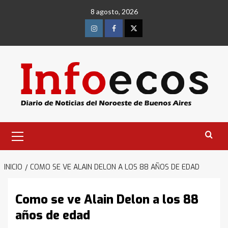
Saltar
8 agosto, 2026
al
contenido
Instagram
Facebook
Twitter
Menú
primario
INICIO
COMO SE VE ALAIN DELON A LOS 88 AÑOS DE EDAD
Como se ve Alain Delon a los 88
años de edad