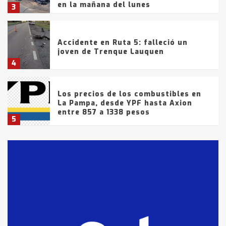
en la mañana del lunes
3
Accidente en Ruta 5: falleció un
joven de Trenque Lauquen
4
Los precios de los combustibles en
La Pampa, desde YPF hasta Axion
entre 857 a 1338 pesos
5
La Bolsa de Cereales de Bahía
Blanca anticipa que Agosto vendrá
con lluvias y heladas, en gran parte
de la provincia
6
T.Lauquen: tres jóvenes que
intentaron evadir a la Policía
fueron detenidos por
comercialización de drogas en la