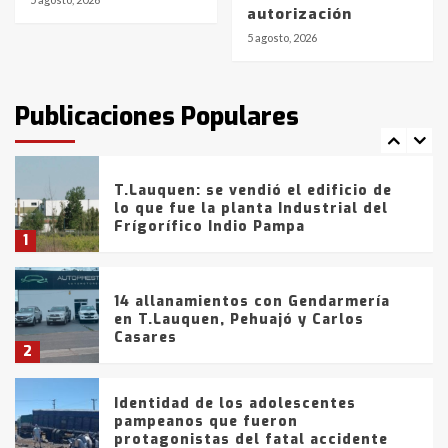
autorización
de la provincia
6
5 agosto, 2026
T.Lauquen: tres jóvenes que
intentaron evadir a la Policía
fueron detenidos por
Publicaciones Populares
comercialización de drogas en la
7
tarde del sábado
T.Lauquen: se vendió el edificio de
lo que fue la planta Industrial del
Frígorífico Indio Pampa
1
14 allanamientos con Gendarmería
en T.Lauquen, Pehuajó y Carlos
Casares
2
Identidad de los adolescentes
pampeanos que fueron
protagonistas del fatal accidente