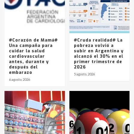
4
Los precios de los combustibles en
La Pampa, desde YPF hasta Axion
entre 857 a 1338 pesos
5
#Corazón de Mamá#
#Cruda realidad# La
Una campaña para
pobreza volvió a
cuidar la salud
subir en Argentina y
cardiovascular
alcanzó el 30% en el
antes, durante y
primer trimestre de
después del
2026
embarazo
5 agosto, 2026
6 agosto, 2026