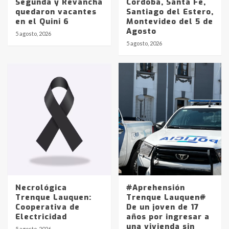
Segunda y Revancha
Córdoba, Santa Fe,
quedaron vacantes
Santiago del Estero,
en el Quini 6
Montevideo del 5 de
Agosto
5 agosto, 2026
Identidad de los adolescentes
5 agosto, 2026
pampeanos que fueron
protagonistas del fatal accidente
en la mañana del lunes
3
Accidente en Ruta 5: falleció un
joven de Trenque Lauquen
4
Los precios de los combustibles en
La Pampa, desde YPF hasta Axion
entre 857 a 1338 pesos
5
Necrológica
#Aprehensión
Trenque Lauquen:
Trenque Lauquen#
Cooperativa de
De un joven de 17
La Bolsa de Cereales de Bahía
Electricidad
años por ingresar a
Blanca anticipa que Agosto vendrá
una vivienda sin
con lluvias y heladas, en gran parte
5 agosto, 2026