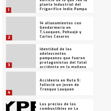
edificio de lo que fue la
planta Industrial del
Frígorífico Indio Pampa
1
14 allanamientos con
Gendarmería en
T.Lauquen, Pehuajó y
Carlos Casares
2
Identidad de los
adolescentes
pampeanos que fueron
protagonistas del fatal
3
accidente en la mañana
del lunes
Accidente en Ruta 5:
falleció un joven de
Trenque Lauquen
4
Los precios de los
combustibles en La