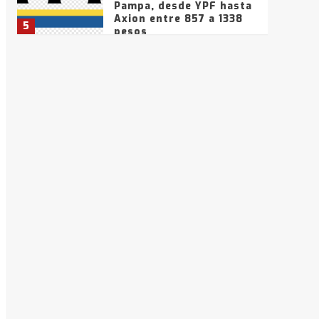
Pampa, desde YPF hasta
Axion entre 857 a 1338
5
pesos
La Bolsa de Cereales de
Bahía Blanca anticipa
que Agosto vendrá con
lluvias y heladas, en
6
gran parte de la
provincia
T.Lauquen: tres jóvenes
que intentaron evadir a
la Policía fueron
detenidos por
7
comercialización de
drogas en la tarde del
sábado
T.Lauquen: se vendió el
edificio de lo que fue la
planta Industrial del
Frígorífico Indio Pampa
1
14 allanamientos con
Gendarmería en