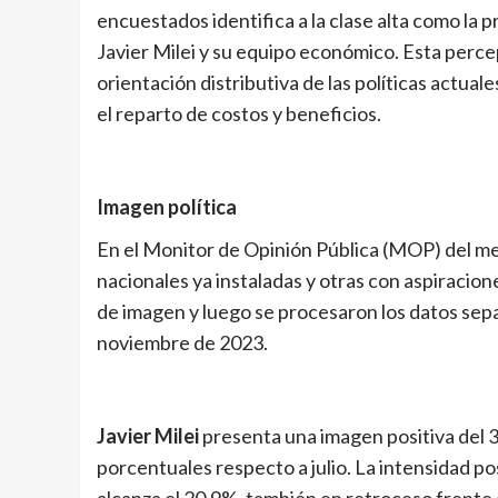
encuestados identifica a la clase alta como la 
Javier Milei y su equipo económico. Esta percep
orientación distributiva de las políticas actual
el reparto de costos y beneficios.
Imagen política
En el Monitor de Opinión Pública (MOP) del mes
nacionales ya instaladas y otras con aspiracion
de imagen y luego se procesaron los datos sepa
noviembre de 2023.
Javier Milei
presenta una imagen positiva del 3
porcentuales respecto a julio. La intensidad p
alcanza el 20,9%, también en retroceso frente 