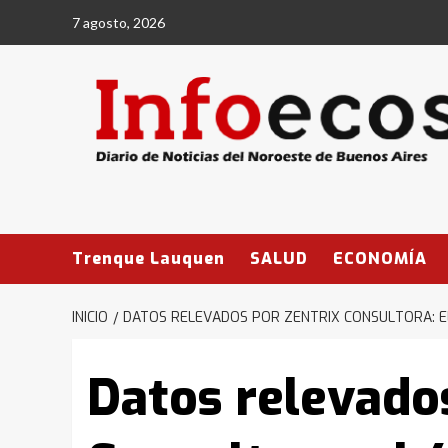
Saltar
7 agosto, 2026
al
contenido
Trenque Lauquen
SALUD
ECONOMÍA
INICIO
DATOS RELEVADOS POR ZENTRIX CONSULTORA: E
Datos relevado