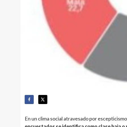
En un clima social atravesado por escepticism
encuestados se identifica como clase baja o 