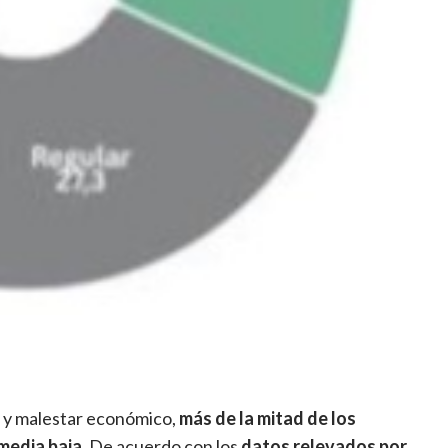
o y malestar económico,
más de la mitad de los
media baja
. De acuerdo con los
datos relevados por