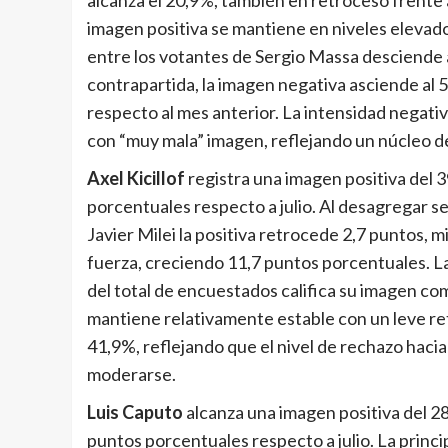
imagen positiva se mantiene en niveles elevados
entre los votantes de Sergio Massa desciende al
contrapartida, la imagen negativa asciende al
respecto al mes anterior. La intensidad negativ
con “muy mala” imagen, reflejando un núcleo d
Axel Kicillof
registra una imagen positiva del 
porcentuales respecto a julio. Al desagregar se
Javier Milei la positiva retrocede 2,7 puntos,
fuerza, creciendo 11,7 puntos porcentuales. La 
del total de encuestados califica su imagen co
mantiene relativamente estable con un leve ret
41,9%, reflejando que el nivel de rechazo haci
moderarse.
Luis Caputo
alcanza una imagen positiva del 28
puntos porcentuales respecto a julio. La princip