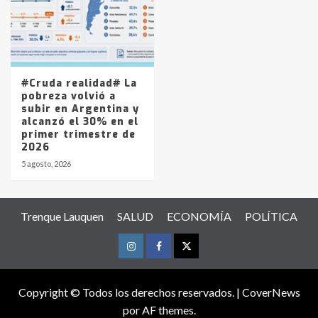
#Cruda realidad# La
pobreza volvió a
subir en Argentina y
alcanzó el 30% en el
primer trimestre de
2026
5 agosto, 2026
Trenque Lauquen
SALUD
ECONOMÍA
POLÍTICA
Instagram
Facebook
Twitter
Copyright © Todos los derechos reservados.
|
CoverNews
por AF themes.