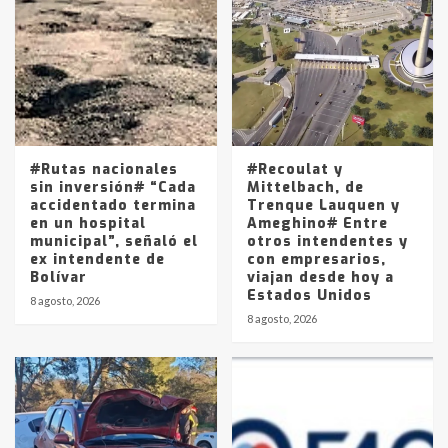
Accidente en Ruta 5: falleció un
joven de Trenque Lauquen
4
Los precios de los combustibles en
La Pampa, desde YPF hasta Axion
entre 857 a 1338 pesos
5
#Rutas nacionales
#Recoulat y
sin inversión# “Cada
Mittelbach, de
accidentado termina
Trenque Lauquen y
en un hospital
Ameghino# Entre
municipal”, señaló el
otros intendentes y
ex intendente de
con empresarios,
Bolívar
viajan desde hoy a
Estados Unidos
8 agosto, 2026
8 agosto, 2026