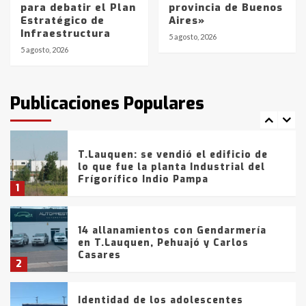
para debatir el Plan
provincia de Buenos
Blanca anticipa que Agosto vendrá
Estratégico de
Aires»
con lluvias y heladas, en gran parte
Infraestructura
de la provincia
6
5 agosto, 2026
5 agosto, 2026
T.Lauquen: tres jóvenes que
intentaron evadir a la Policía
fueron detenidos por
Publicaciones Populares
comercialización de drogas en la
7
tarde del sábado
T.Lauquen: se vendió el edificio de
lo que fue la planta Industrial del
Frígorífico Indio Pampa
1
14 allanamientos con Gendarmería
en T.Lauquen, Pehuajó y Carlos
Casares
2
Identidad de los adolescentes