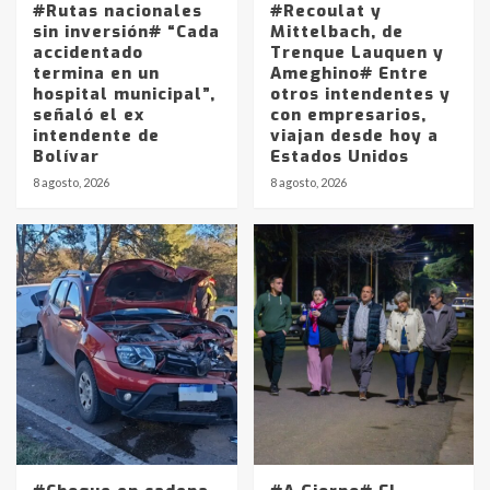
#Rutas nacionales
#Recoulat y
sin inversión# “Cada
Mittelbach, de
accidentado
Trenque Lauquen y
termina en un
Ameghino# Entre
hospital municipal”,
otros intendentes y
señaló el ex
con empresarios,
intendente de
viajan desde hoy a
Bolívar
Estados Unidos
8 agosto, 2026
8 agosto, 2026