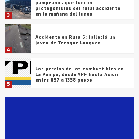
pampeanos que fueron
protagonistas del fatal accidente
en la mañana del lunes
3
Accidente en Ruta 5: falleció un
joven de Trenque Lauquen
4
Los precios de los combustibles en
La Pampa, desde YPF hasta Axion
entre 857 a 1338 pesos
5
La Bolsa de Cereales de Bahía
Blanca anticipa que Agosto vendrá
con lluvias y heladas, en gran parte
de la provincia
6
T.Lauquen: tres jóvenes que
intentaron evadir a la Policía