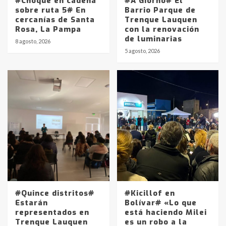
#Choque en cadena
#A Giorno# El
sobre ruta 5# En
Barrio Parque de
cercanías de Santa
Trenque Lauquen
Rosa, La Pampa
con la renovación
de luminarias
8 agosto, 2026
5 agosto, 2026
Identidad de los adolescentes
pampeanos que fueron
protagonistas del fatal accidente
en la mañana del lunes
3
Accidente en Ruta 5: falleció un
joven de Trenque Lauquen
4
Los precios de los combustibles en
La Pampa, desde YPF hasta Axion
entre 857 a 1338 pesos
#Quince distritos#
#Kicillof en
5
Estarán
Bolívar# «Lo que
representados en
está haciendo Milei
Trenque Lauquen
es un robo a la
La Bolsa de Cereales de Bahía