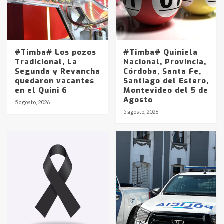
#Timba# Los pozos
#Timba# Quiniela
Tradicional, La
Nacional, Provincia,
Segunda y Revancha
Córdoba, Santa Fe,
quedaron vacantes
Santiago del Estero,
en el Quini 6
Montevideo del 5 de
Agosto
5 agosto, 2026
Identidad de los adolescentes
5 agosto, 2026
pampeanos que fueron
protagonistas del fatal accidente
en la mañana del lunes
3
Accidente en Ruta 5: falleció un
joven de Trenque Lauquen
4
Los precios de los combustibles en