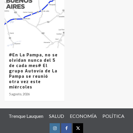
#En La Pampa, no se
olvidan nunca del 5
de cada mes# El
grupo Autovía de La
Pampa se reunió
otra vez este
miércoles
5 agosto, 2026
Trenque Lauquen
SALUD
ECONOMÍA
POLÍTICA
Instagram
Facebook
Twitter