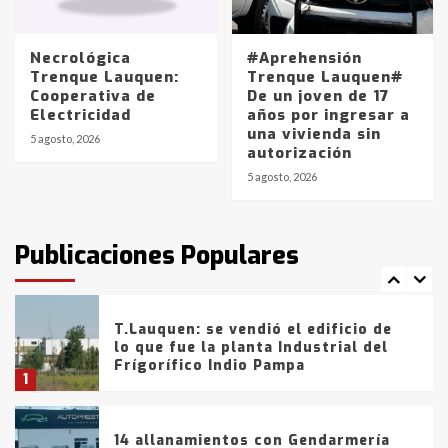
La Pampa, desde YPF hasta Axion
entre 857 a 1338 pesos
5
Necrológica
#Aprehensión
Trenque Lauquen:
Trenque Lauquen#
Cooperativa de
De un joven de 17
La Bolsa de Cereales de Bahía
Electricidad
años por ingresar a
Blanca anticipa que Agosto vendrá
una vivienda sin
con lluvias y heladas, en gran parte
5 agosto, 2026
autorización
de la provincia
6
5 agosto, 2026
T.Lauquen: tres jóvenes que
intentaron evadir a la Policía
fueron detenidos por
Publicaciones Populares
comercialización de drogas en la
7
tarde del sábado
T.Lauquen: se vendió el edificio de
lo que fue la planta Industrial del
Frígorífico Indio Pampa
1
14 allanamientos con Gendarmería