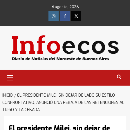
Saltar
6 agosto, 2026
al
contenido
Instagram
Facebook
Twitter
Menú
primario
INICIO
EL PRESIDENTE MILEI, SIN DEJAR DE LADO SU ESTILO
CONFRONTATIVO, ANUNCIÓ UNA REBAJA DE LAS RETENCIONES AL
TRIGO Y LA CEBADA
El presidente Milei, sin dejar de