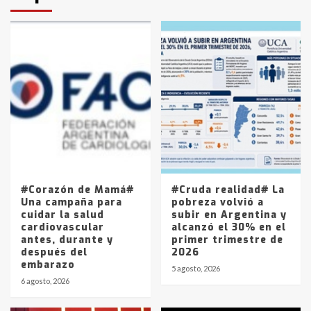
protagonistas del fatal accidente
en la mañana del lunes
3
Accidente en Ruta 5: falleció un
joven de Trenque Lauquen
4
Los precios de los combustibles en
La Pampa, desde YPF hasta Axion
entre 857 a 1338 pesos
5
#Corazón de Mamá#
#Cruda realidad# La
Una campaña para
pobreza volvió a
cuidar la salud
subir en Argentina y
cardiovascular
alcanzó el 30% en el
antes, durante y
primer trimestre de
después del
2026
embarazo
5 agosto, 2026
6 agosto, 2026