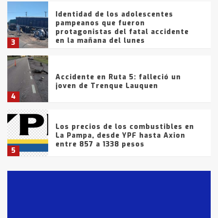
Identidad de los adolescentes
pampeanos que fueron
protagonistas del fatal accidente
en la mañana del lunes
3
Accidente en Ruta 5: falleció un
joven de Trenque Lauquen
4
Los precios de los combustibles en
La Pampa, desde YPF hasta Axion
entre 857 a 1338 pesos
5
La Bolsa de Cereales de Bahía
Blanca anticipa que Agosto vendrá
con lluvias y heladas, en gran parte
de la provincia
6