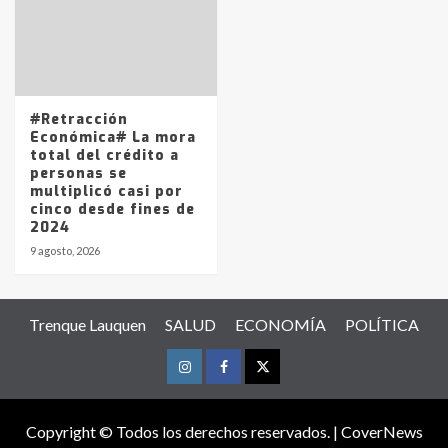
#Retracción
Económica# La mora
total del crédito a
personas se
multiplicó casi por
cinco desde fines de
2024
9 agosto, 2026
Trenque Lauquen
SALUD
ECONOMÍA
POLÍTICA
Instagram
Facebook
Twitter
Copyright © Todos los derechos reservados.
|
CoverNews