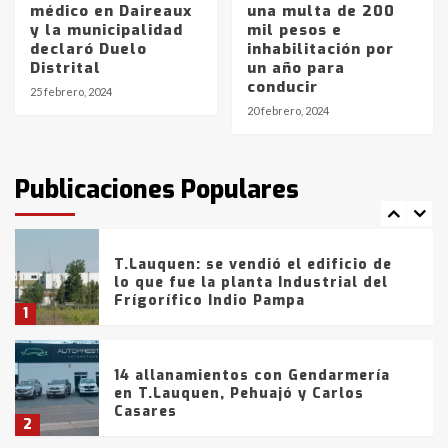
médico en Daireaux
una multa de 200
y la municipalidad
mil pesos e
La Bolsa de Cereales de Bahía
declaró Duelo
inhabilitación por
Blanca anticipa que Agosto vendrá
Distrital
un año para
con lluvias y heladas, en gran parte
conducir
de la provincia
6
25 febrero, 2024
20 febrero, 2024
T.Lauquen: tres jóvenes que
intentaron evadir a la Policía
fueron detenidos por
Publicaciones Populares
comercialización de drogas en la
7
tarde del sábado
T.Lauquen: se vendió el edificio de
lo que fue la planta Industrial del
Frígorífico Indio Pampa
1
14 allanamientos con Gendarmería
en T.Lauquen, Pehuajó y Carlos
Casares
2