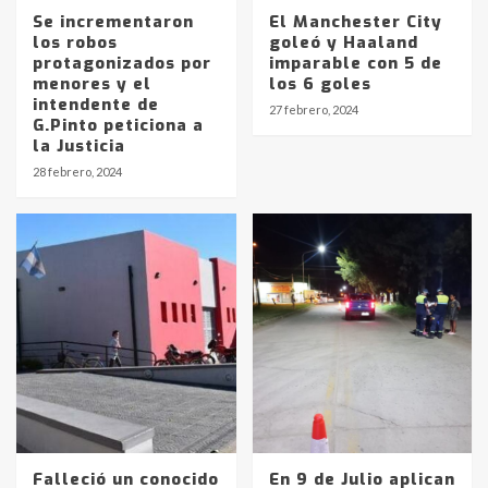
Se incrementaron
El Manchester City
los robos
goleó y Haaland
protagonizados por
imparable con 5 de
menores y el
los 6 goles
intendente de
27 febrero, 2024
G.Pinto peticiona a
la Justicia
Identidad de los adolescentes
28 febrero, 2024
pampeanos que fueron
protagonistas del fatal accidente
en la mañana del lunes
3
Accidente en Ruta 5: falleció un
joven de Trenque Lauquen
4
Los precios de los combustibles en
La Pampa, desde YPF hasta Axion
entre 857 a 1338 pesos
5
Falleció un conocido
En 9 de Julio aplican