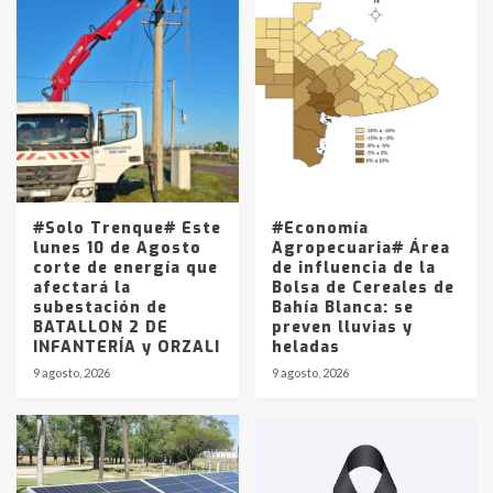
Accidente en Ruta 5: falleció un
joven de Trenque Lauquen
4
Los precios de los combustibles en
La Pampa, desde YPF hasta Axion
entre 857 a 1338 pesos
5
#Solo Trenque# Este
#Economía
lunes 10 de Agosto
Agropecuaria# Área
corte de energía que
de influencia de la
afectará la
Bolsa de Cereales de
subestación de
Bahía Blanca: se
BATALLON 2 DE
preven lluvias y
INFANTERÍA y ORZALI
heladas
9 agosto, 2026
9 agosto, 2026