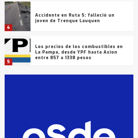
Accidente en Ruta 5: falleció un
joven de Trenque Lauquen
4
Los precios de los combustibles en
La Pampa, desde YPF hasta Axion
entre 857 a 1338 pesos
5
La Bolsa de Cereales de Bahía
Blanca anticipa que Agosto vendrá
con lluvias y heladas, en gran parte
de la provincia
6
T.Lauquen: tres jóvenes que
intentaron evadir a la Policía
fueron detenidos por
comercialización de drogas en la
7
tarde del sábado