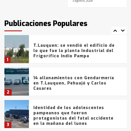
5 agosto, 2026
T.Lauquen: tres jóvenes que
intentaron evadir a la Policía
fueron detenidos por
Publicaciones Populares
comercialización de drogas en la
7
tarde del sábado
T.Lauquen: se vendió el edificio de
lo que fue la planta Industrial del
Frígorífico Indio Pampa
1
14 allanamientos con Gendarmería
en T.Lauquen, Pehuajó y Carlos
Casares
2
Identidad de los adolescentes
pampeanos que fueron
protagonistas del fatal accidente
en la mañana del lunes
3