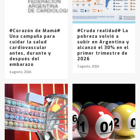
Los precios de los combustibles en
La Pampa, desde YPF hasta Axion
entre 857 a 1338 pesos
5
#Corazón de Mamá#
#Cruda realidad# La
Una campaña para
pobreza volvió a
cuidar la salud
subir en Argentina y
cardiovascular
alcanzó el 30% en el
antes, durante y
primer trimestre de
después del
2026
embarazo
5 agosto, 2026
6 agosto, 2026