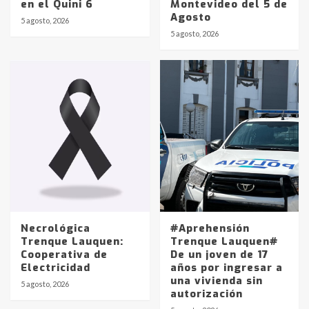
en el Quini 6
Montevideo del 5 de
Agosto
5 agosto, 2026
Identidad de los adolescentes
5 agosto, 2026
pampeanos que fueron
protagonistas del fatal accidente
en la mañana del lunes
3
Accidente en Ruta 5: falleció un
joven de Trenque Lauquen
4
Los precios de los combustibles en
La Pampa, desde YPF hasta Axion
entre 857 a 1338 pesos
5
Necrológica
#Aprehensión
Trenque Lauquen:
Trenque Lauquen#
Cooperativa de
De un joven de 17
La Bolsa de Cereales de Bahía
Electricidad
años por ingresar a
Blanca anticipa que Agosto vendrá
una vivienda sin
con lluvias y heladas, en gran parte
5 agosto, 2026
autorización
de la provincia
6