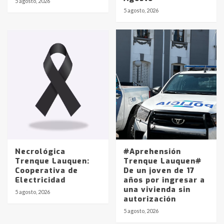
5 agosto, 2026
Identidad de los adolescentes
5 agosto, 2026
pampeanos que fueron
protagonistas del fatal accidente
en la mañana del lunes
3
Accidente en Ruta 5: falleció un
joven de Trenque Lauquen
4
Los precios de los combustibles en
La Pampa, desde YPF hasta Axion
entre 857 a 1338 pesos
5
Necrológica
#Aprehensión
Trenque Lauquen:
Trenque Lauquen#
Cooperativa de
De un joven de 17
La Bolsa de Cereales de Bahía
Electricidad
años por ingresar a
Blanca anticipa que Agosto vendrá
una vivienda sin
con lluvias y heladas, en gran parte
5 agosto, 2026
autorización
de la provincia
6
5 agosto, 2026