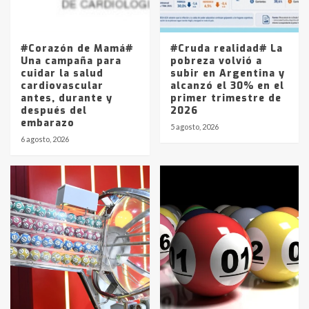
Los precios de los combustibles en
La Pampa, desde YPF hasta Axion
entre 857 a 1338 pesos
5
#Corazón de Mamá#
#Cruda realidad# La
Una campaña para
pobreza volvió a
cuidar la salud
subir en Argentina y
cardiovascular
alcanzó el 30% en el
antes, durante y
primer trimestre de
después del
2026
embarazo
5 agosto, 2026
6 agosto, 2026