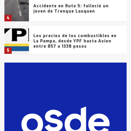
Accidente en Ruta 5: falleció un
joven de Trenque Lauquen
4
Los precios de los combustibles en
La Pampa, desde YPF hasta Axion
entre 857 a 1338 pesos
5
La Bolsa de Cereales de Bahía
Blanca anticipa que Agosto vendrá
con lluvias y heladas, en gran parte
de la provincia
6
T.Lauquen: tres jóvenes que
intentaron evadir a la Policía
fueron detenidos por
comercialización de drogas en la
7
tarde del sábado