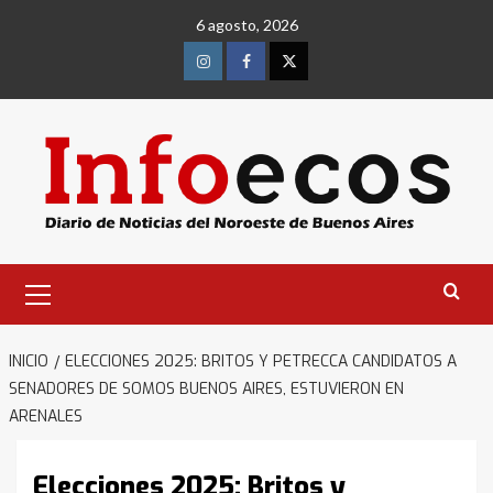
Saltar
6 agosto, 2026
al
contenido
Instagram
Facebook
Twitter
Menú
primario
INICIO
ELECCIONES 2025: BRITOS Y PETRECCA CANDIDATOS A
SENADORES DE SOMOS BUENOS AIRES, ESTUVIERON EN
ARENALES
Elecciones 2025: Britos y