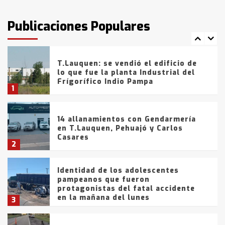
T.Lauquen: tres jóvenes que
intentaron evadir a la Policía
fueron detenidos por
Publicaciones Populares
comercialización de drogas en la
7
tarde del sábado
T.Lauquen: se vendió el edificio de
lo que fue la planta Industrial del
Frígorífico Indio Pampa
1
14 allanamientos con Gendarmería
en T.Lauquen, Pehuajó y Carlos
Casares
2
Identidad de los adolescentes
pampeanos que fueron
protagonistas del fatal accidente
en la mañana del lunes
3