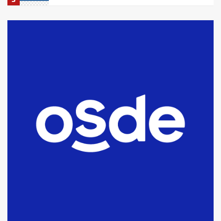
La Bolsa de Cereales de Bahía
Blanca anticipa que Agosto vendrá
con lluvias y heladas, en gran parte
de la provincia
6
T.Lauquen: tres jóvenes que
intentaron evadir a la Policía
fueron detenidos por
comercialización de drogas en la
7
tarde del sábado
T.Lauquen: se vendió el edificio de
lo que fue la planta Industrial del
Frígorífico Indio Pampa
1
14 allanamientos con Gendarmería
en T.Lauquen, Pehuajó y Carlos
Casares
2