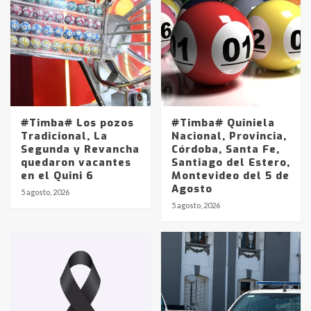
#Timba# Los pozos
#Timba# Quiniela
Tradicional, La
Nacional, Provincia,
Segunda y Revancha
Córdoba, Santa Fe,
quedaron vacantes
Santiago del Estero,
en el Quini 6
Montevideo del 5 de
Agosto
5 agosto, 2026
Identidad de los adolescentes
5 agosto, 2026
pampeanos que fueron
protagonistas del fatal accidente
en la mañana del lunes
3
Accidente en Ruta 5: falleció un
joven de Trenque Lauquen