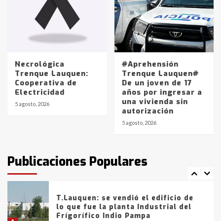
4
Los precios de los combustibles en
La Pampa, desde YPF hasta Axion
entre 857 a 1338 pesos
5
Necrológica
#Aprehensión
Trenque Lauquen:
Trenque Lauquen#
Cooperativa de
De un joven de 17
La Bolsa de Cereales de Bahía
Electricidad
años por ingresar a
Blanca anticipa que Agosto vendrá
una vivienda sin
con lluvias y heladas, en gran parte
5 agosto, 2026
autorización
de la provincia
6
5 agosto, 2026
T.Lauquen: tres jóvenes que
intentaron evadir a la Policía
fueron detenidos por
Publicaciones Populares
comercialización de drogas en la
7
tarde del sábado
T.Lauquen: se vendió el edificio de
lo que fue la planta Industrial del
Frígorífico Indio Pampa