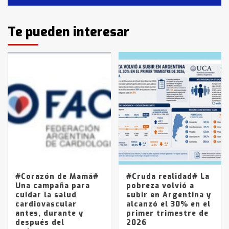
Identidad de los adolescentes
Te pueden interesar
pampeanos que fueron
protagonistas del fatal accidente
en la mañana del lunes
3
Accidente en Ruta 5: falleció un
joven de Trenque Lauquen
4
Los precios de los combustibles en
La Pampa, desde YPF hasta Axion
entre 857 a 1338 pesos
5
#Corazón de Mamá#
#Cruda realidad# La
Una campaña para
pobreza volvió a
cuidar la salud
subir en Argentina y
cardiovascular
alcanzó el 30% en el
antes, durante y
primer trimestre de
después del
2026