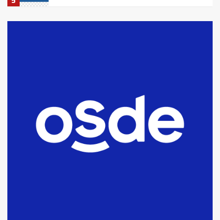
5
La Bolsa de Cereales de Bahía
Blanca anticipa que Agosto vendrá
con lluvias y heladas, en gran parte
de la provincia
6
T.Lauquen: tres jóvenes que
intentaron evadir a la Policía
fueron detenidos por
comercialización de drogas en la
7
tarde del sábado
T.Lauquen: se vendió el edificio de
lo que fue la planta Industrial del
Frígorífico Indio Pampa
1
14 allanamientos con Gendarmería
en T.Lauquen, Pehuajó y Carlos
Casares
2