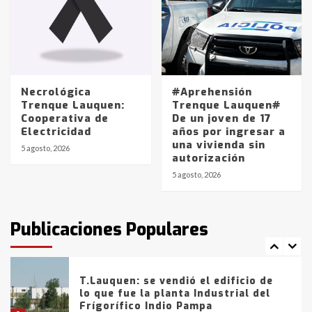
4
Los precios de los combustibles en
La Pampa, desde YPF hasta Axion
entre 857 a 1338 pesos
5
Necrológica
#Aprehensión
Trenque Lauquen:
Trenque Lauquen#
Cooperativa de
De un joven de 17
La Bolsa de Cereales de Bahía
Electricidad
años por ingresar a
Blanca anticipa que Agosto vendrá
una vivienda sin
con lluvias y heladas, en gran parte
5 agosto, 2026
autorización
de la provincia
6
5 agosto, 2026
T.Lauquen: tres jóvenes que
intentaron evadir a la Policía
fueron detenidos por
Publicaciones Populares
comercialización de drogas en la
7
tarde del sábado
T.Lauquen: se vendió el edificio de
lo que fue la planta Industrial del
Frígorífico Indio Pampa