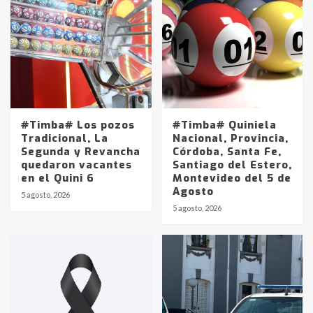
#Timba# Los pozos
#Timba# Quiniela
Tradicional, La
Nacional, Provincia,
Segunda y Revancha
Córdoba, Santa Fe,
quedaron vacantes
Santiago del Estero,
en el Quini 6
Montevideo del 5 de
Agosto
5 agosto, 2026
Identidad de los adolescentes
5 agosto, 2026
pampeanos que fueron
protagonistas del fatal accidente
en la mañana del lunes
3
Accidente en Ruta 5: falleció un
joven de Trenque Lauquen