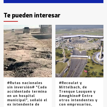
Identidad de los adolescentes
Te pueden interesar
pampeanos que fueron
protagonistas del fatal accidente
en la mañana del lunes
3
Accidente en Ruta 5: falleció un
joven de Trenque Lauquen
4
Los precios de los combustibles en
La Pampa, desde YPF hasta Axion
entre 857 a 1338 pesos
5
#Rutas nacionales
#Recoulat y
sin inversión# “Cada
Mittelbach, de
accidentado termina
Trenque Lauquen y
en un hospital
Ameghino# Entre
municipal”, señaló el
otros intendentes y
ex intendente de
con empresarios,