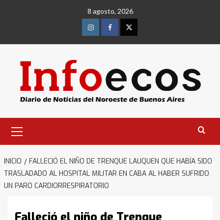
Saltar
8 agosto, 2026
al
contenido
Instagram
Facebook
Twitter
Menú
primario
INICIO
FALLECIÓ EL NIÑO DE TRENQUE LAUQUEN QUE HABÍA SIDO
TRASLADADO AL HOSPITAL MILITAR EN CABA AL HABER SUFRIDO
UN PARO CARDIORRESPIRATORIO
Falleció el niño de Trenque