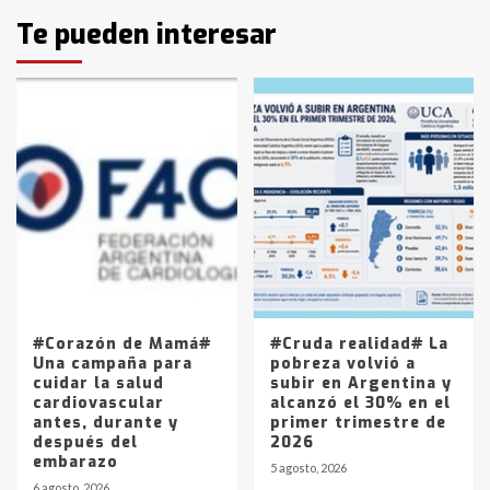
Identidad de los adolescentes
Te pueden interesar
pampeanos que fueron
protagonistas del fatal accidente
en la mañana del lunes
3
Accidente en Ruta 5: falleció un
joven de Trenque Lauquen
4
Los precios de los combustibles en
La Pampa, desde YPF hasta Axion
entre 857 a 1338 pesos
5
#Corazón de Mamá#
#Cruda realidad# La
Una campaña para
pobreza volvió a
cuidar la salud
subir en Argentina y
cardiovascular
alcanzó el 30% en el
antes, durante y
primer trimestre de
después del
2026
embarazo
5 agosto, 2026
6 agosto, 2026