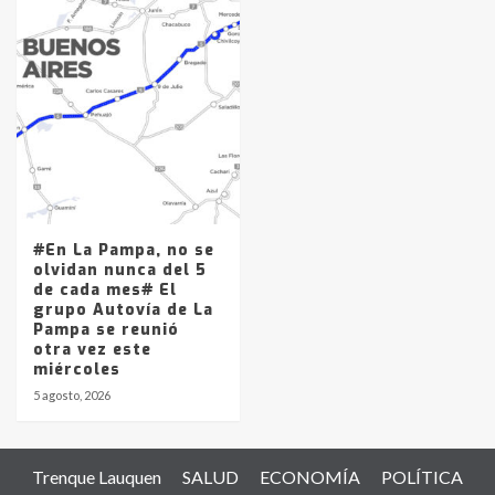
#En La Pampa, no se
olvidan nunca del 5
de cada mes# El
grupo Autovía de La
Pampa se reunió
otra vez este
miércoles
5 agosto, 2026
Trenque Lauquen
SALUD
ECONOMÍA
POLÍTICA