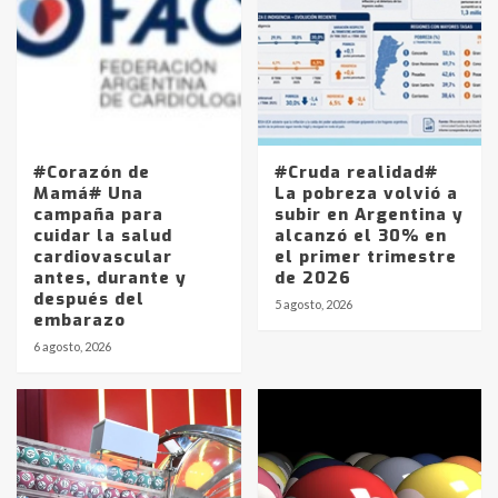
#Corazón de
#Cruda realidad#
Mamá# Una
La pobreza volvió a
campaña para
subir en Argentina y
cuidar la salud
alcanzó el 30% en
cardiovascular
el primer trimestre
antes, durante y
de 2026
después del
5 agosto, 2026
embarazo
6 agosto, 2026