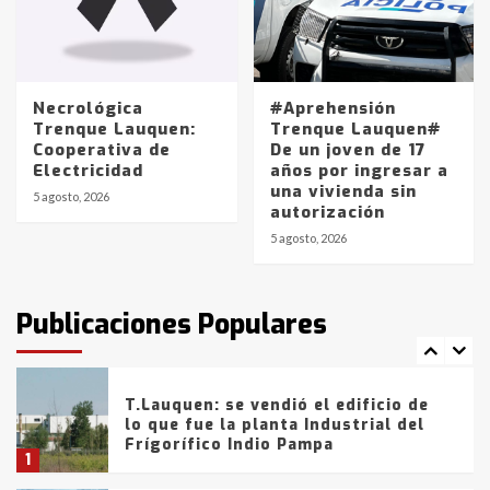
Los precios de los combustibles en
La Pampa, desde YPF hasta Axion
entre 857 a 1338 pesos
5
Necrológica
#Aprehensión
Trenque Lauquen:
Trenque Lauquen#
Cooperativa de
De un joven de 17
La Bolsa de Cereales de Bahía
Electricidad
años por ingresar a
Blanca anticipa que Agosto vendrá
una vivienda sin
con lluvias y heladas, en gran parte
5 agosto, 2026
autorización
de la provincia
6
5 agosto, 2026
T.Lauquen: tres jóvenes que
intentaron evadir a la Policía
fueron detenidos por
Publicaciones Populares
comercialización de drogas en la
7
tarde del sábado
T.Lauquen: se vendió el edificio de
lo que fue la planta Industrial del
Frígorífico Indio Pampa
1