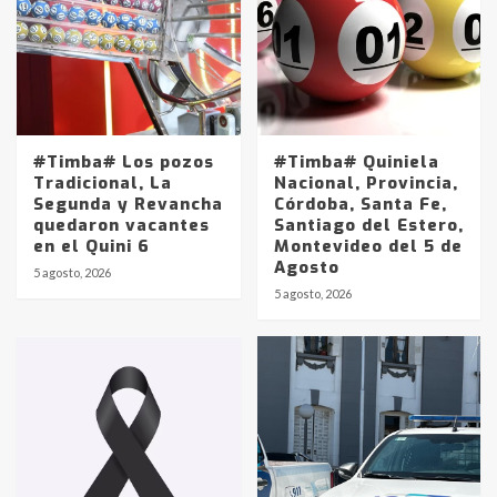
#Timba# Los pozos
#Timba# Quiniela
Tradicional, La
Nacional, Provincia,
Segunda y Revancha
Córdoba, Santa Fe,
quedaron vacantes
Santiago del Estero,
en el Quini 6
Montevideo del 5 de
Agosto
5 agosto, 2026
Identidad de los adolescentes
5 agosto, 2026
pampeanos que fueron
protagonistas del fatal accidente
en la mañana del lunes
3
Accidente en Ruta 5: falleció un
joven de Trenque Lauquen
4