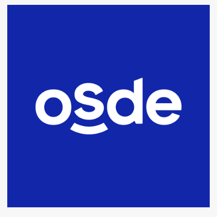
La Bolsa de Cereales de Bahía
Blanca anticipa que Agosto vendrá
con lluvias y heladas, en gran parte
de la provincia
6
T.Lauquen: tres jóvenes que
intentaron evadir a la Policía
fueron detenidos por
comercialización de drogas en la
7
tarde del sábado
T.Lauquen: se vendió el edificio de
lo que fue la planta Industrial del
Frígorífico Indio Pampa
1
14 allanamientos con Gendarmería
en T.Lauquen, Pehuajó y Carlos
Casares
2