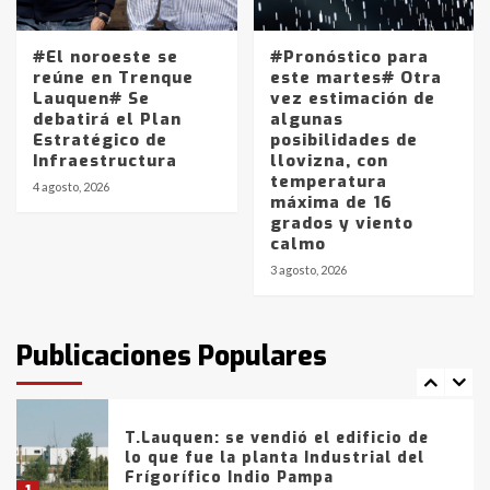
4
#El noroeste se
#Pronóstico para
Los precios de los combustibles en
reúne en Trenque
este martes# Otra
La Pampa, desde YPF hasta Axion
Lauquen# Se
vez estimación de
entre 857 a 1338 pesos
debatirá el Plan
algunas
5
Estratégico de
posibilidades de
Infraestructura
llovizna, con
temperatura
La Bolsa de Cereales de Bahía
4 agosto, 2026
máxima de 16
Blanca anticipa que Agosto vendrá
grados y viento
con lluvias y heladas, en gran parte
calmo
de la provincia
6
3 agosto, 2026
T.Lauquen: tres jóvenes que
intentaron evadir a la Policía
fueron detenidos por
Publicaciones Populares
comercialización de drogas en la
7
tarde del sábado
T.Lauquen: se vendió el edificio de
lo que fue la planta Industrial del
Frígorífico Indio Pampa