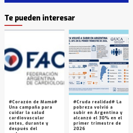
Identidad de los adolescentes
Te pueden interesar
pampeanos que fueron
protagonistas del fatal accidente
en la mañana del lunes
3
Accidente en Ruta 5: falleció un
joven de Trenque Lauquen
4
Los precios de los combustibles en
La Pampa, desde YPF hasta Axion
entre 857 a 1338 pesos
5
#Corazón de Mamá#
#Cruda realidad# La
Una campaña para
pobreza volvió a
cuidar la salud
subir en Argentina y
cardiovascular
alcanzó el 30% en el
antes, durante y
primer trimestre de
después del
2026