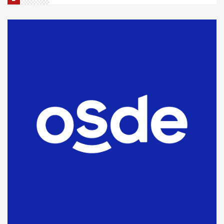
La Bolsa de Cereales de Bahía
Blanca anticipa que Agosto vendrá
con lluvias y heladas, en gran parte
de la provincia
6
T.Lauquen: tres jóvenes que
intentaron evadir a la Policía
fueron detenidos por
comercialización de drogas en la
7
tarde del sábado
T.Lauquen: se vendió el edificio de
lo que fue la planta Industrial del
Frígorífico Indio Pampa
1
14 allanamientos con Gendarmería
en T.Lauquen, Pehuajó y Carlos
Casares
2