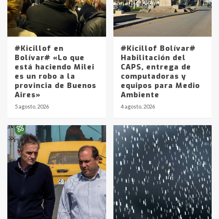
#Kicillof en
#Kicillof Bolívar#
Bolívar# «Lo que
Habilitación del
está haciendo Milei
CAPS, entrega de
es un robo a la
computadoras y
provincia de Buenos
equipos para Medio
Aires»
Ambiente
5 agosto, 2026
4 agosto, 2026
Identidad de los adolescentes
pampeanos que fueron
protagonistas del fatal accidente
en la mañana del lunes
3
Accidente en Ruta 5: falleció un
joven de Trenque Lauquen