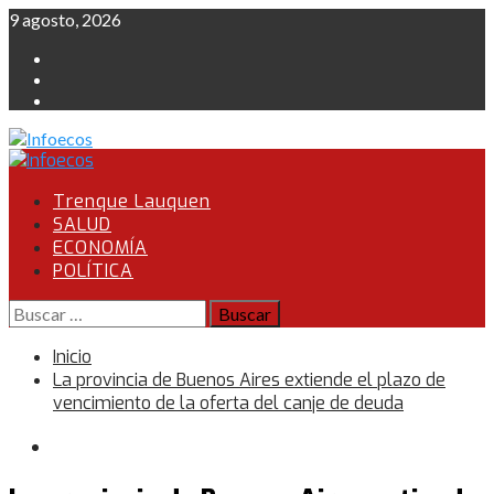
Saltar
9 agosto, 2026
al
Instagram
contenido
Facebook
Twitter
Menú
primario
Trenque Lauquen
SALUD
ECONOMÍA
POLÍTICA
Buscar:
Inicio
La provincia de Buenos Aires extiende el plazo de
vencimiento de la oferta del canje de deuda