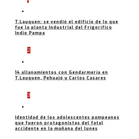
T.Lauquen: se vendió el edificio de lo que
fue la planta Industrial del Frígorífico
Indio Pampa
2
14 allanamientos con Gendarmería en
T.Lauquen, Pehuajó y Carlos Casares
3
Identidad de los adolescentes pampeanos
que fueron protagonistas del fatal
accidente en la mañana del lunes