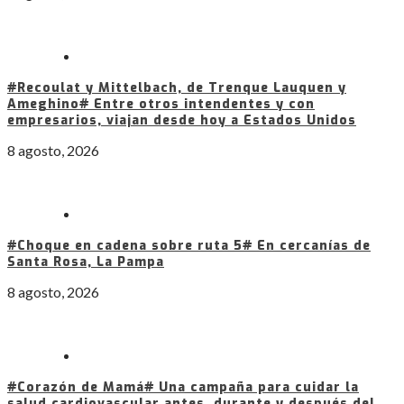
#Recoulat y Mittelbach, de Trenque Lauquen y
Ameghino# Entre otros intendentes y con
empresarios, viajan desde hoy a Estados Unidos
8 agosto, 2026
#Choque en cadena sobre ruta 5# En cercanías de
Santa Rosa, La Pampa
8 agosto, 2026
#Corazón de Mamá# Una campaña para cuidar la
salud cardiovascular antes, durante y después del