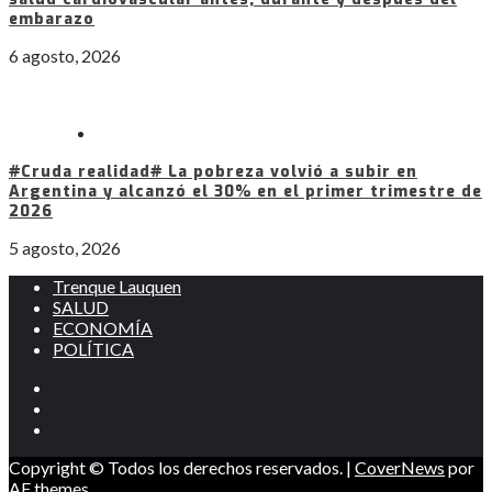
embarazo
6 agosto, 2026
#Cruda realidad# La pobreza volvió a subir en
Argentina y alcanzó el 30% en el primer trimestre de
2026
5 agosto, 2026
Trenque Lauquen
SALUD
ECONOMÍA
POLÍTICA
Instagram
Facebook
Twitter
Copyright © Todos los derechos reservados.
|
CoverNews
por
AF themes.