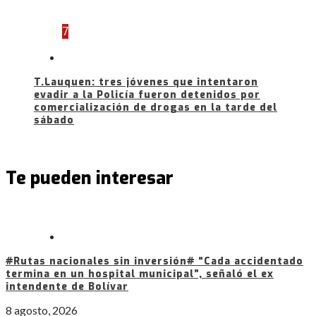
7
T.Lauquen: tres jóvenes que intentaron
evadir a la Policía fueron detenidos por
comercialización de drogas en la tarde del
sábado
Te pueden interesar
#Rutas nacionales sin inversión# “Cada accidentado
termina en un hospital municipal”, señaló el ex
intendente de Bolívar
8 agosto, 2026