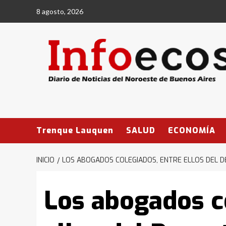
Saltar
8 agosto, 2026
al
contenido
Trenque Lauquen
SALUD
ECONOMÍA
INICIO
LOS ABOGADOS COLEGIADOS, ENTRE ELLOS DEL DE
Los abogados c