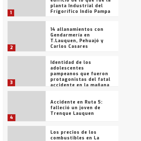
edificio de lo que fue la
planta Industrial del
Frígorífico Indio Pampa
1
14 allanamientos con
Gendarmería en
T.Lauquen, Pehuajó y
Carlos Casares
2
Identidad de los
adolescentes
pampeanos que fueron
protagonistas del fatal
3
accidente en la mañana
del lunes
Accidente en Ruta 5:
falleció un joven de
Trenque Lauquen
4
Los precios de los
combustibles en La