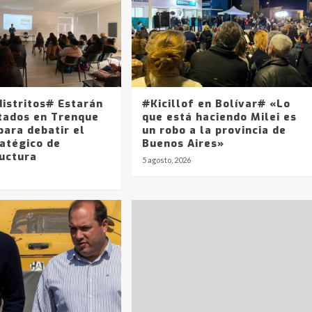
distritos# Estarán
#Kicillof en Bolívar# «Lo
tados en Trenque
que está haciendo Milei es
para debatir el
un robo a la provincia de
ratégico de
Buenos Aires»
ructura
5 agosto, 2026