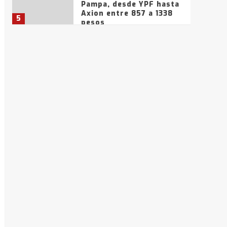
Pampa, desde YPF hasta
Axion entre 857 a 1338
5
pesos
La Bolsa de Cereales de
Bahía Blanca anticipa
que Agosto vendrá con
lluvias y heladas, en
6
gran parte de la
provincia
T.Lauquen: tres jóvenes
que intentaron evadir a
la Policía fueron
detenidos por
7
comercialización de
drogas en la tarde del
sábado
T.Lauquen: se vendió el
edificio de lo que fue la
planta Industrial del
Frígorífico Indio Pampa
1
14 allanamientos con
Gendarmería en