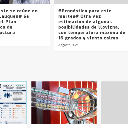
este se reúne en
#Pronóstico para este
Lauquen# Se
martes# Otra vez
el Plan
estimación de algunas
ico de
posibilidades de llovizna,
ructura
con temperatura máxima de
16 grados y viento calmo
3 agosto, 2026