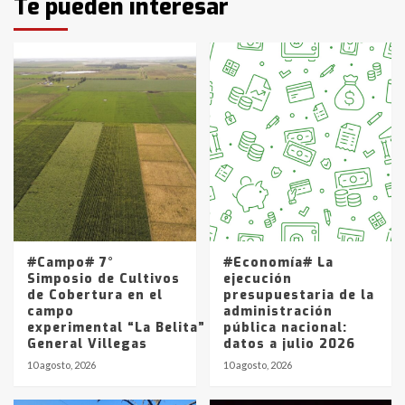
Te pueden interesar
pampeanos que fueron
protagonistas del fatal accidente
en la mañana del lunes
3
Accidente en Ruta 5: falleció un
joven de Trenque Lauquen
4
Los precios de los combustibles en
La Pampa, desde YPF hasta Axion
entre 857 a 1338 pesos
5
#Campo# 7°
#Economía# La
Simposio de Cultivos
ejecución
de Cobertura en el
presupuestaria de la
campo
administración
experimental “La Belita” del INTA
pública nacional:
General Villegas
datos a julio 2026
10 agosto, 2026
10 agosto, 2026