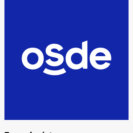
Blanca anticipa que Agosto vendrá
con lluvias y heladas, en gran parte
de la provincia
6
T.Lauquen: tres jóvenes que
intentaron evadir a la Policía
fueron detenidos por
comercialización de drogas en la
7
tarde del sábado
T.Lauquen: se vendió el edificio de
lo que fue la planta Industrial del
Frígorífico Indio Pampa
1
14 allanamientos con Gendarmería
en T.Lauquen, Pehuajó y Carlos
Casares
2
Identidad de los adolescentes