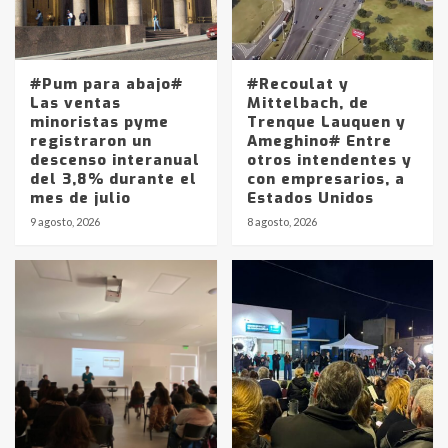
#Pum para abajo#
#Recoulat y
Las ventas
Mittelbach, de
minoristas pyme
Trenque Lauquen y
registraron un
Ameghino# Entre
descenso interanual
otros intendentes y
del 3,8% durante el
con empresarios, a
mes de julio
Estados Unidos
9 agosto, 2026
8 agosto, 2026
Identidad de los adolescentes
pampeanos que fueron
protagonistas del fatal accidente
en la mañana del lunes
3
Accidente en Ruta 5: falleció un
joven de Trenque Lauquen
4