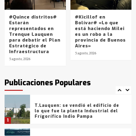
Los precios de los combustibles en
La Pampa, desde YPF hasta Axion
entre 857 a 1338 pesos
#Quince distritos#
#Kicillof en
5
Estarán
Bolívar# «Lo que
representados en
está haciendo Milei
Trenque Lauquen
es un robo a la
La Bolsa de Cereales de Bahía
para debatir el Plan
provincia de Buenos
Blanca anticipa que Agosto vendrá
Estratégico de
Aires»
con lluvias y heladas, en gran parte
Infraestructura
de la provincia
6
5 agosto, 2026
5 agosto, 2026
T.Lauquen: tres jóvenes que
intentaron evadir a la Policía
fueron detenidos por
Publicaciones Populares
comercialización de drogas en la
7
tarde del sábado
T.Lauquen: se vendió el edificio de
lo que fue la planta Industrial del
Frígorífico Indio Pampa
1