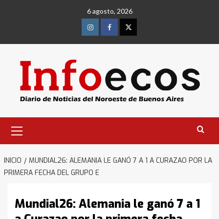
Saltar
6 agosto, 2026
al
contenido
Instagram
Facebook
Twitter
Menú
primario
INICIO
MUNDIAL26: ALEMANIA LE GANÓ 7 A 1 A CURAZAO POR LA
PRIMERA FECHA DEL GRUPO E
Mundial26: Alemania le ganó 7 a 1