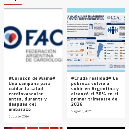
protagonistas del fatal accidente
en la mañana del lunes
3
Accidente en Ruta 5: falleció un
joven de Trenque Lauquen
4
Los precios de los combustibles en
La Pampa, desde YPF hasta Axion
entre 857 a 1338 pesos
5
#Corazón de Mamá#
#Cruda realidad# La
Una campaña para
pobreza volvió a
cuidar la salud
subir en Argentina y
cardiovascular
alcanzó el 30% en el
antes, durante y
primer trimestre de
después del
2026
embarazo
5 agosto, 2026
6 agosto, 2026