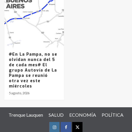
#En La Pampa, no se
olvidan nunca del 5
de cada mes# El
grupo Autovía de La
Pampa se reunió
otra vez este
miércoles
5 agosto, 2026
Trenque Lauquen
SALUD
ECONOMÍA
POLÍTICA
Instagram
Facebook
Twitter