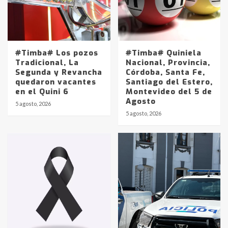
#Timba# Los pozos
#Timba# Quiniela
Tradicional, La
Nacional, Provincia,
Segunda y Revancha
Córdoba, Santa Fe,
quedaron vacantes
Santiago del Estero,
en el Quini 6
Montevideo del 5 de
Agosto
5 agosto, 2026
Identidad de los adolescentes
5 agosto, 2026
pampeanos que fueron
protagonistas del fatal accidente
en la mañana del lunes
3
Accidente en Ruta 5: falleció un
joven de Trenque Lauquen
4
Los precios de los combustibles en