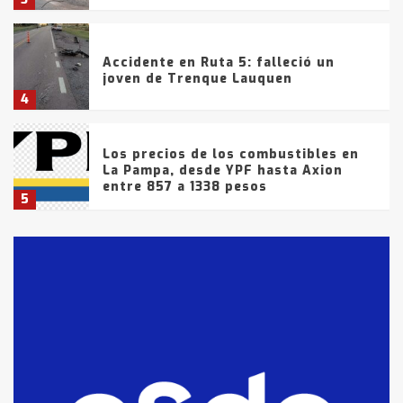
Accidente en Ruta 5: falleció un
joven de Trenque Lauquen
4
Los precios de los combustibles en
La Pampa, desde YPF hasta Axion
entre 857 a 1338 pesos
5
La Bolsa de Cereales de Bahía
Blanca anticipa que Agosto vendrá
con lluvias y heladas, en gran parte
de la provincia
6
T.Lauquen: tres jóvenes que
intentaron evadir a la Policía
fueron detenidos por
comercialización de drogas en la
7