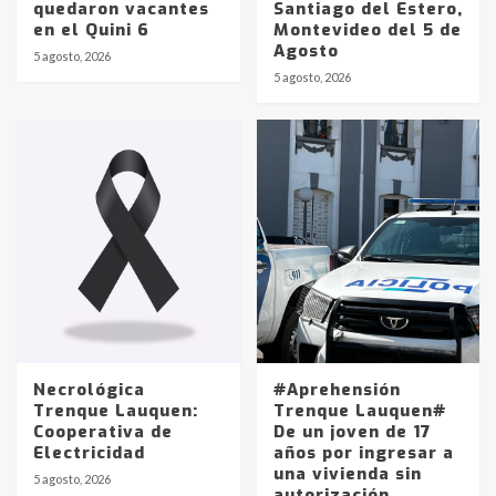
quedaron vacantes
Santiago del Estero,
en el Quini 6
Montevideo del 5 de
Agosto
5 agosto, 2026
Identidad de los adolescentes
5 agosto, 2026
pampeanos que fueron
protagonistas del fatal accidente
en la mañana del lunes
3
Accidente en Ruta 5: falleció un
joven de Trenque Lauquen
4
Los precios de los combustibles en
La Pampa, desde YPF hasta Axion
entre 857 a 1338 pesos
5
Necrológica
#Aprehensión
Trenque Lauquen:
Trenque Lauquen#
Cooperativa de
De un joven de 17
La Bolsa de Cereales de Bahía
Electricidad
años por ingresar a
Blanca anticipa que Agosto vendrá
una vivienda sin
con lluvias y heladas, en gran parte
5 agosto, 2026
autorización
de la provincia