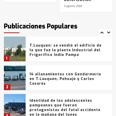
6
5 agosto, 2026
T.Lauquen: tres jóvenes que
intentaron evadir a la Policía
fueron detenidos por
Publicaciones Populares
comercialización de drogas en la
7
tarde del sábado
T.Lauquen: se vendió el edificio de
lo que fue la planta Industrial del
Frígorífico Indio Pampa
1
14 allanamientos con Gendarmería
en T.Lauquen, Pehuajó y Carlos
Casares
2
Identidad de los adolescentes
pampeanos que fueron
protagonistas del fatal accidente
en la mañana del lunes
3