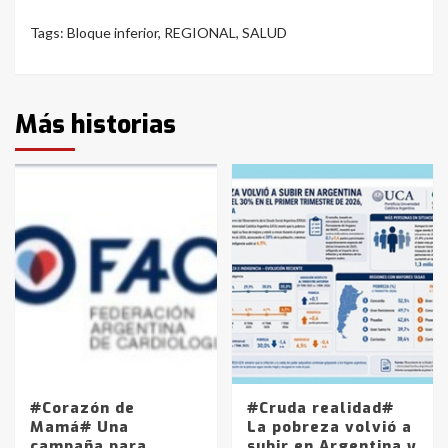
Tags:
Bloque inferior
,
REGIONAL
,
SALUD
Más historias
#Corazón de
#Cruda realidad#
Mamá# Una
La pobreza volvió a
campaña para
subir en Argentina y