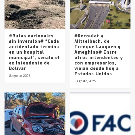
Los precios de los combustibles en
La Pampa, desde YPF hasta Axion
entre 857 a 1338 pesos
5
#Rutas nacionales
#Recoulat y
sin inversión# “Cada
Mittelbach, de
accidentado termina
Trenque Lauquen y
en un hospital
Ameghino# Entre
municipal”, señaló el
otros intendentes y
ex intendente de
con empresarios,
Bolívar
viajan desde hoy a
Estados Unidos
8 agosto, 2026
8 agosto, 2026