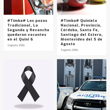
#Timba# Los pozos
#Timba# Quiniela
Tradicional, La
Nacional, Provincia,
Segunda y Revancha
Córdoba, Santa Fe,
quedaron vacantes
Santiago del Estero,
en el Quini 6
Montevideo del 5 de
Agosto
5 agosto, 2026
Identidad de los adolescentes
5 agosto, 2026
pampeanos que fueron
protagonistas del fatal accidente
en la mañana del lunes
3
Accidente en Ruta 5: falleció un
joven de Trenque Lauquen
4
Los precios de los combustibles en
La Pampa, desde YPF hasta Axion