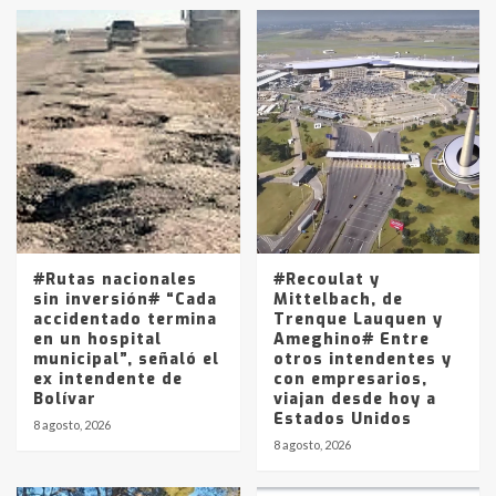
en la mañana del lunes
3
Accidente en Ruta 5: falleció un
joven de Trenque Lauquen
4
Los precios de los combustibles en
La Pampa, desde YPF hasta Axion
entre 857 a 1338 pesos
5
#Rutas nacionales
#Recoulat y
sin inversión# “Cada
Mittelbach, de
accidentado termina
Trenque Lauquen y
en un hospital
Ameghino# Entre
municipal”, señaló el
otros intendentes y
ex intendente de
con empresarios,
Bolívar
viajan desde hoy a
Estados Unidos
8 agosto, 2026
8 agosto, 2026