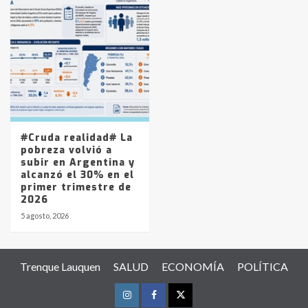
#Cruda realidad# La
pobreza volvió a
subir en Argentina y
alcanzó el 30% en el
primer trimestre de
2026
5 agosto, 2026
Trenque Lauquen
SALUD
ECONOMÍA
POLÍTICA
Instagram
Facebook
Twitter