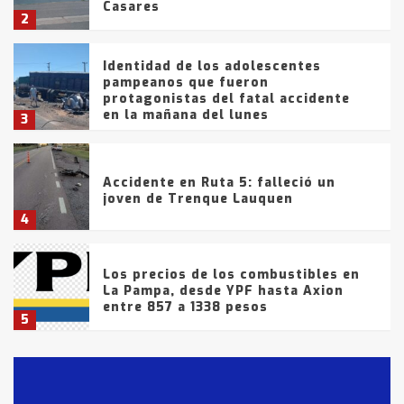
Casares
2
Identidad de los adolescentes
pampeanos que fueron
protagonistas del fatal accidente
en la mañana del lunes
3
Accidente en Ruta 5: falleció un
joven de Trenque Lauquen
4
Los precios de los combustibles en
La Pampa, desde YPF hasta Axion
entre 857 a 1338 pesos
5
La Bolsa de Cereales de Bahía
Blanca anticipa que Agosto vendrá
con lluvias y heladas, en gran parte