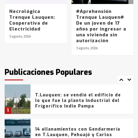
entre 857 a 1338 pesos
5
Necrológica
#Aprehensión
Trenque Lauquen:
Trenque Lauquen#
Cooperativa de
De un joven de 17
La Bolsa de Cereales de Bahía
Electricidad
años por ingresar a
Blanca anticipa que Agosto vendrá
una vivienda sin
con lluvias y heladas, en gran parte
5 agosto, 2026
autorización
de la provincia
6
5 agosto, 2026
T.Lauquen: tres jóvenes que
intentaron evadir a la Policía
fueron detenidos por
Publicaciones Populares
comercialización de drogas en la
7
tarde del sábado
T.Lauquen: se vendió el edificio de
lo que fue la planta Industrial del
Frígorífico Indio Pampa
1
14 allanamientos con Gendarmería
en T.Lauquen, Pehuajó y Carlos