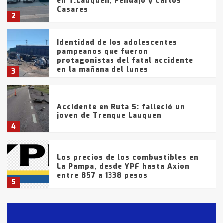
en T.Lauquen, Pehuajó y Carlos
Casares
2
Identidad de los adolescentes
pampeanos que fueron
protagonistas del fatal accidente
en la mañana del lunes
3
Accidente en Ruta 5: falleció un
joven de Trenque Lauquen
4
Los precios de los combustibles en
La Pampa, desde YPF hasta Axion
entre 857 a 1338 pesos
5
La Bolsa de Cereales de Bahía
Blanca anticipa que Agosto vendrá