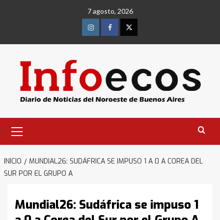
Saltar
7 agosto, 2026
al
contenido
Instagram
Facebook
Twitter
Menú
primario
INICIO
MUNDIAL26: SUDÁFRICA SE IMPUSO 1 A 0 A COREA DEL
SUR POR EL GRUPO A
Mundial26: Sudáfrica se impuso 1