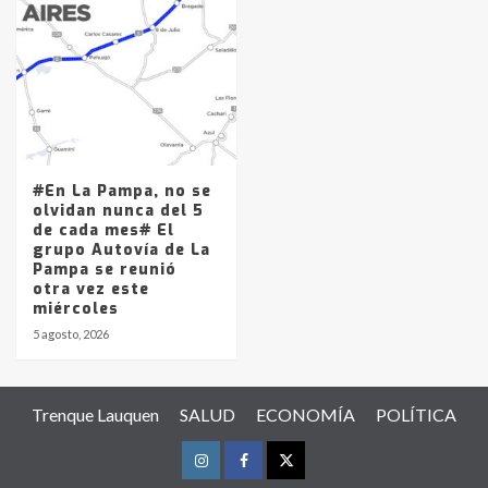
#En La Pampa, no se
olvidan nunca del 5
de cada mes# El
grupo Autovía de La
Pampa se reunió
otra vez este
miércoles
5 agosto, 2026
Trenque Lauquen
SALUD
ECONOMÍA
POLÍTICA
Instagram
Facebook
Twitter