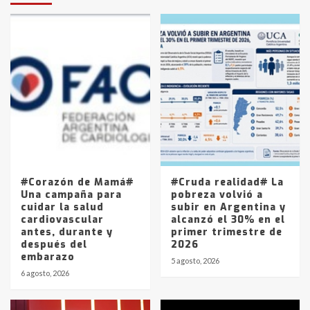
protagonistas del fatal accidente
en la mañana del lunes
3
Accidente en Ruta 5: falleció un
joven de Trenque Lauquen
4
Los precios de los combustibles en
La Pampa, desde YPF hasta Axion
entre 857 a 1338 pesos
5
#Corazón de Mamá#
#Cruda realidad# La
Una campaña para
pobreza volvió a
cuidar la salud
subir en Argentina y
cardiovascular
alcanzó el 30% en el
antes, durante y
primer trimestre de
después del
2026
embarazo
5 agosto, 2026
6 agosto, 2026