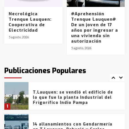
La Pampa, desde YPF hasta Axion
entre 857 a 1338 pesos
5
Necrológica
#Aprehensión
Trenque Lauquen:
Trenque Lauquen#
Cooperativa de
De un joven de 17
La Bolsa de Cereales de Bahía
Electricidad
años por ingresar a
Blanca anticipa que Agosto vendrá
una vivienda sin
con lluvias y heladas, en gran parte
5 agosto, 2026
autorización
de la provincia
6
5 agosto, 2026
T.Lauquen: tres jóvenes que
intentaron evadir a la Policía
fueron detenidos por
Publicaciones Populares
comercialización de drogas en la
7
tarde del sábado
T.Lauquen: se vendió el edificio de
lo que fue la planta Industrial del
Frígorífico Indio Pampa
1
14 allanamientos con Gendarmería