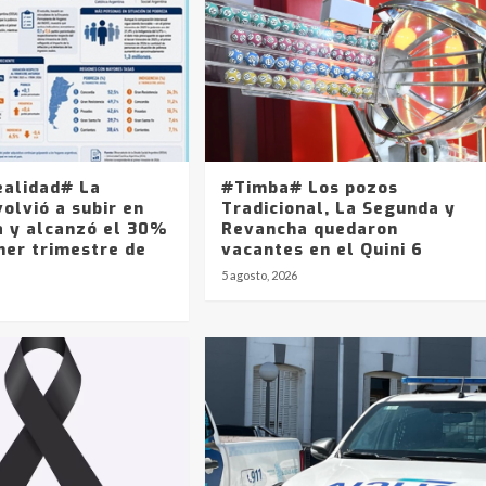
ealidad# La
#Timba# Los pozos
olvió a subir en
Tradicional, La Segunda y
a y alcanzó el 30%
Revancha quedaron
mer trimestre de
vacantes en el Quini 6
5 agosto, 2026