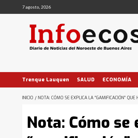
Saltar
7 agosto, 2026
al
contenido
Trenque Lauquen
SALUD
ECONOMÍA
INICIO
NOTA: CÓMO SE EXPLICA LA “GAMIFICACIÓN” QUE
Nota: Cómo se e