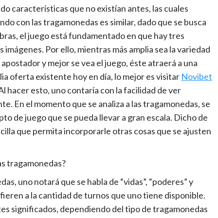
o características que no existían antes, las cuales
iendo con las tragamonedas es similar, dado que se busca
labras, el juego está fundamentado en que hay tres
as imágenes. Por ello, mientras más amplia sea la variedad
apostador y mejor se vea el juego, éste atraerá a una
a oferta existente hoy en día, lo mejor es visitar
Novibet
l hacer esto, uno contaría con la facilidad de ver
te. En el momento que se analiza a las tragamonedas, se
to de juego que se pueda llevar a gran escala. Dicho de
illa que permita incorporarle otras cosas que se ajusten
las tragamonedas?
das, uno notará que se habla de “vidas”, “poderes” y
efieren a la cantidad de turnos que uno tiene disponible.
tes significados, dependiendo del tipo de tragamonedas