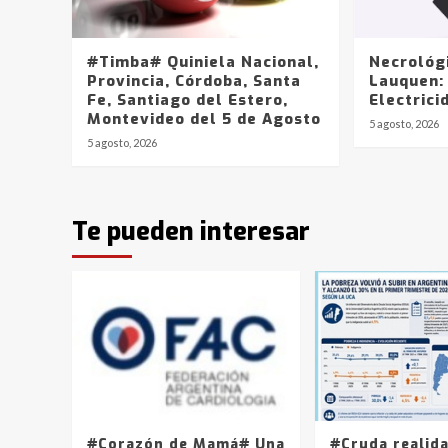
#Timba# Quiniela Nacional,
Necrológ
Provincia, Córdoba, Santa
Lauquen:
Fe, Santiago del Estero,
Electrici
Montevideo del 5 de Agosto
5 agosto, 2026
5 agosto, 2026
Te pueden interesar
#Corazón de Mamá# Una
#Cruda realid