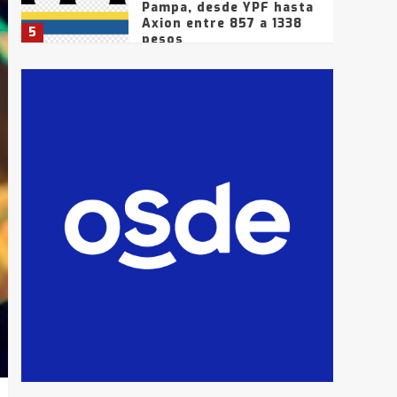
Pampa, desde YPF hasta
Axion entre 857 a 1338
5
pesos
La Bolsa de Cereales de
Bahía Blanca anticipa
que Agosto vendrá con
lluvias y heladas, en
6
gran parte de la
provincia
T.Lauquen: tres jóvenes
que intentaron evadir a
la Policía fueron
detenidos por
7
comercialización de
drogas en la tarde del
sábado
T.Lauquen: se vendió el
edificio de lo que fue la
planta Industrial del
Frígorífico Indio Pampa
1
14 allanamientos con
Gendarmería en