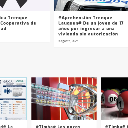
ica Trenque
#Aprehensión Trenque
 Cooperativa de
Lauquen# De un joven de 17
dad
años por ingresar a una
vivienda sin autorización
5 agosto, 2026
ad# La
#Timba# Los pozos
#Timba# Q