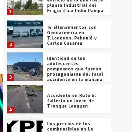
edificio de lo que fue la
planta Industrial del
Frígorífico Indio Pampa
1
14 allanamientos con
Gendarmería en
T.Lauquen, Pehuajó y
Carlos Casares
2
Identidad de los
adolescentes
pampeanos que fueron
protagonistas del fatal
3
accidente en la mañana
del lunes
Accidente en Ruta 5:
falleció un joven de
Trenque Lauquen
4
Los precios de los
combustibles en La