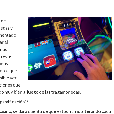
o de
nedas y
ementado
r el
 las
o este
 unos
entos que
sible ver
nciones que
do muy bien al juego de las tragamonedas.
“gamificación”?
 casino, se dará cuenta de que éstos han ido iterando cada