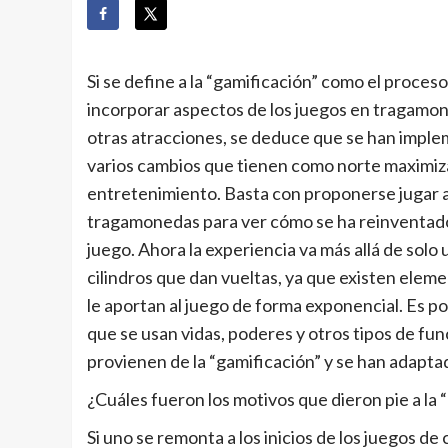
Si se define a la “gamificación” como el proces
incorporar aspectos de los juegos en tragamo
otras atracciones, se deduce que se han impl
varios cambios que tienen como norte maximiza
entretenimiento. Basta con proponerse jugar a
tragamonedas para ver cómo se ha reinventad
juego. Ahora la experiencia va más allá de solo
cilindros que dan vueltas, ya que existen elem
le aportan al juego de forma exponencial. Es po
que se usan vidas, poderes y otros tipos de fu
provienen de la “gamificación” y se han adapta
¿Cuáles fueron los motivos que dieron pie a la 
Si uno se remonta a los inicios de los juegos de