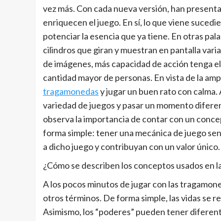
vez más. Con cada nueva versión, han presentad
enriquecen el juego. En sí, lo que viene suced
potenciar la esencia que ya tiene. En otras pa
cilindros que giran y muestran en pantalla vari
de imágenes, más capacidad de acción tenga el 
cantidad mayor de personas. En vista de la ampli
tragamonedas
y jugar un buen rato con calma. A
variedad de juegos y pasar un momento diferen
observa la importancia de contar con un concep
forma simple: tener una mecánica de juego senc
a dicho juego y contribuyan con un valor único.
¿Cómo se describen los conceptos usados en 
A los pocos minutos de jugar con las tragamone
otros términos. De forma simple, las vidas se r
Asimismo, los “poderes” pueden tener diferen