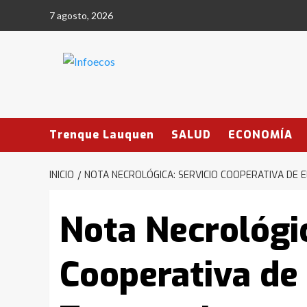
Saltar
7 agosto, 2026
al
contenido
Trenque Lauquen
SALUD
ECONOMÍA
INICIO
NOTA NECROLÓGICA: SERVICIO COOPERATIVA DE 
Nota Necrológic
Cooperativa de 