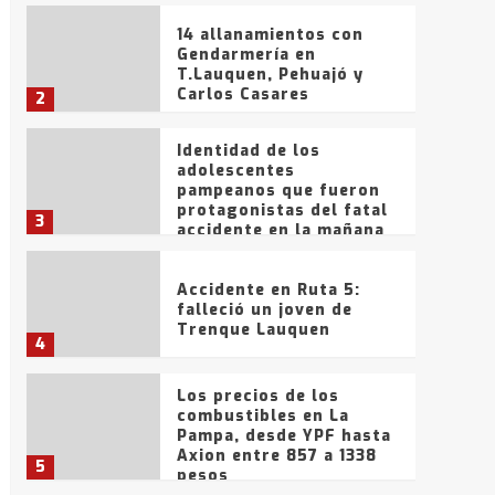
14 allanamientos con
Gendarmería en
T.Lauquen, Pehuajó y
Carlos Casares
2
Identidad de los
adolescentes
pampeanos que fueron
protagonistas del fatal
3
accidente en la mañana
del lunes
Accidente en Ruta 5:
falleció un joven de
Trenque Lauquen
4
Los precios de los
combustibles en La
Pampa, desde YPF hasta
Axion entre 857 a 1338
5
pesos