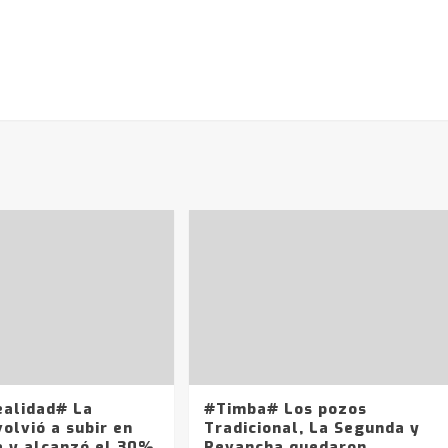
ealidad# La
#Timba# Los pozos
olvió a subir en
Tradicional, La Segunda y
a y alcanzó el 30%
Revancha quedaron