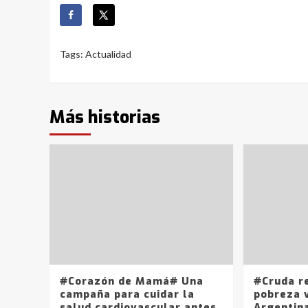
Tags:
Actualidad
Más historias
#Corazón de Mamá# Una
#Cruda r
campaña para cuidar la
pobreza v
salud cardiovascular antes,
Argentin