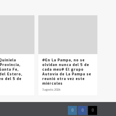
uiniela
#En La Pampa, no se
Provincia,
olvidan nunca del 5 de
Santa Fe,
cada mes# El grupo
del Estero,
Autovía de La Pampa se
o del 5 de
reunió otra vez este
miércoles
5 agosto, 2026
Instagram
Facebook
Twitter