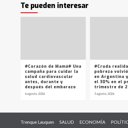
Te pueden interesar
#Corazón de Mamá# Una
#Cruda realid
campaña para cuidar la
pobreza volvió
salud cardiovascular
en Argentina 
antes, durante y
el 30% en el p
después del embarazo
trimestre de 
6 agosto, 2026
5 agosto, 2026
Trenque Lauquen
SALUD
ECONOMÍA
POLÍTI