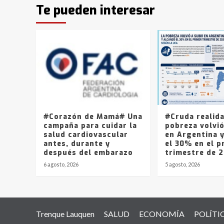
Te pueden interesar
#Corazón de Mamá# Una
#Cruda realid
campaña para cuidar la
pobreza volvió
salud cardiovascular
en Argentina 
antes, durante y
el 30% en el p
después del embarazo
trimestre de 
6 agosto, 2026
5 agosto, 2026
Trenque Lauquen
SALUD
ECONOMÍA
POLÍTI