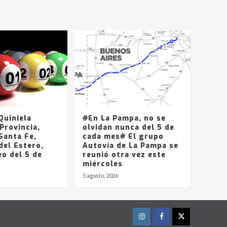
uiniela
#En La Pampa, no se
Provincia,
olvidan nunca del 5 de
Santa Fe,
cada mes# El grupo
del Estero,
Autovía de La Pampa se
o del 5 de
reunió otra vez este
miércoles
5 agosto, 2026
Instagram
Facebook
Twitter