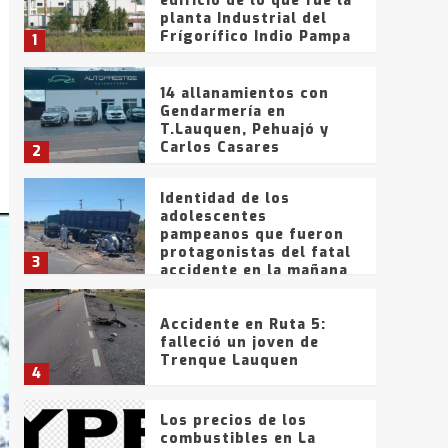
edificio de lo que fue la
planta Industrial del
Frígorífico Indio Pampa
1
14 allanamientos con
Gendarmería en
T.Lauquen, Pehuajó y
Carlos Casares
2
Identidad de los
adolescentes
pampeanos que fueron
protagonistas del fatal
3
accidente en la mañana
del lunes
Accidente en Ruta 5:
falleció un joven de
Trenque Lauquen
4
Los precios de los
combustibles en La