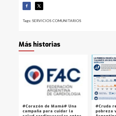
Tags:
SERVICIOS COMUNITARIOS
Más historias
#Corazón de Mamá# Una
#Cruda r
campaña para cuidar la
pobreza v
salud cardiovascular antes,
Argentin