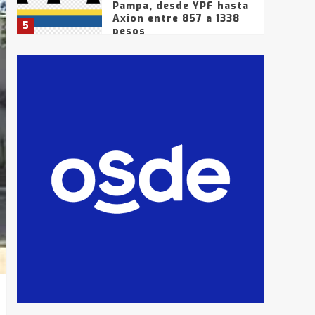
Pampa, desde YPF hasta
Axion entre 857 a 1338
5
pesos
La Bolsa de Cereales de
Bahía Blanca anticipa
que Agosto vendrá con
lluvias y heladas, en
6
gran parte de la
provincia
T.Lauquen: tres jóvenes
que intentaron evadir a
la Policía fueron
detenidos por
7
comercialización de
drogas en la tarde del
sábado
T.Lauquen: se vendió el
edificio de lo que fue la
planta Industrial del
Frígorífico Indio Pampa
1
14 allanamientos con
Gendarmería en