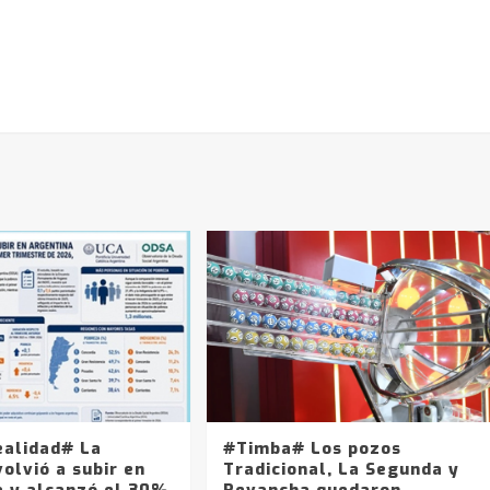
ealidad# La
#Timba# Los pozos
olvió a subir en
Tradicional, La Segunda y
a y alcanzó el 30%
Revancha quedaron