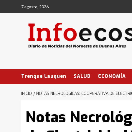
Saltar
7 agosto, 2026
al
contenido
Trenque Lauquen
SALUD
ECONOMÍA
INICIO
NOTAS NECROLÓGICAS: COOPERATIVA DE ELECTR
Notas Necrológ