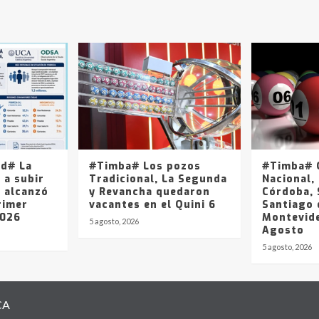
ad# La
#Timba# Los pozos
#Timba# Q
 a subir
Tradicional, La Segunda
Nacional, 
y alcanzó
y Revancha quedaron
Córdoba, 
rimer
vacantes en el Quini 6
Santiago 
2026
Montevide
5 agosto, 2026
Agosto
5 agosto, 2026
CA