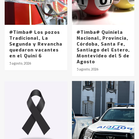
#Timba# Los pozos
#Timba# Quiniela
Tradicional, La
Nacional, Provincia,
Segunda y Revancha
Córdoba, Santa Fe,
quedaron vacantes
Santiago del Estero,
en el Quini 6
Montevideo del 5 de
Agosto
5 agosto, 2026
Identidad de los adolescentes
5 agosto, 2026
pampeanos que fueron
protagonistas del fatal accidente
en la mañana del lunes
3
Accidente en Ruta 5: falleció un
joven de Trenque Lauquen
4
Los precios de los combustibles en