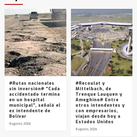
protagonistas del fatal accidente
en la mañana del lunes
3
Accidente en Ruta 5: falleció un
joven de Trenque Lauquen
4
Los precios de los combustibles en
La Pampa, desde YPF hasta Axion
entre 857 a 1338 pesos
5
#Rutas nacionales
#Recoulat y
sin inversión# “Cada
Mittelbach, de
accidentado termina
Trenque Lauquen y
en un hospital
Ameghino# Entre
municipal”, señaló el
otros intendentes y
ex intendente de
con empresarios,
Bolívar
viajan desde hoy a
Estados Unidos
8 agosto, 2026
8 agosto, 2026