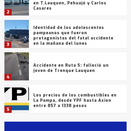
en T.Lauquen, Pehuajó y Carlos
Casares
2
Identidad de los adolescentes
pampeanos que fueron
protagonistas del fatal accidente
en la mañana del lunes
3
Accidente en Ruta 5: falleció un
joven de Trenque Lauquen
4
Los precios de los combustibles en
La Pampa, desde YPF hasta Axion
entre 857 a 1338 pesos
5
La Bolsa de Cereales de Bahía
Blanca anticipa que Agosto vendrá