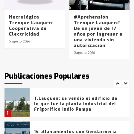
La Pampa, desde YPF hasta Axion
entre 857 a 1338 pesos
5
Necrológica
#Aprehensión
Trenque Lauquen:
Trenque Lauquen#
Cooperativa de
De un joven de 17
La Bolsa de Cereales de Bahía
Electricidad
años por ingresar a
Blanca anticipa que Agosto vendrá
una vivienda sin
con lluvias y heladas, en gran parte
5 agosto, 2026
autorización
de la provincia
6
5 agosto, 2026
T.Lauquen: tres jóvenes que
intentaron evadir a la Policía
fueron detenidos por
Publicaciones Populares
comercialización de drogas en la
7
tarde del sábado
T.Lauquen: se vendió el edificio de
lo que fue la planta Industrial del
Frígorífico Indio Pampa
1
14 allanamientos con Gendarmería