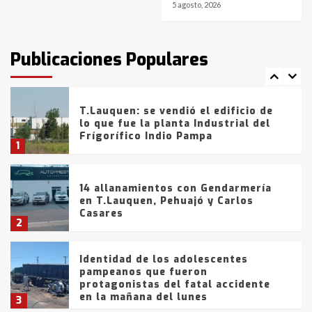
5 agosto, 2026
T.Lauquen: tres jóvenes que
intentaron evadir a la Policía
fueron detenidos por
Publicaciones Populares
comercialización de drogas en la
7
tarde del sábado
T.Lauquen: se vendió el edificio de
lo que fue la planta Industrial del
Frígorífico Indio Pampa
1
14 allanamientos con Gendarmería
en T.Lauquen, Pehuajó y Carlos
Casares
2
Identidad de los adolescentes
pampeanos que fueron
protagonistas del fatal accidente
en la mañana del lunes
3