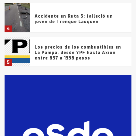
Accidente en Ruta 5: falleció un
joven de Trenque Lauquen
4
Los precios de los combustibles en
La Pampa, desde YPF hasta Axion
entre 857 a 1338 pesos
5
La Bolsa de Cereales de Bahía
Blanca anticipa que Agosto vendrá
con lluvias y heladas, en gran parte
de la provincia
6
T.Lauquen: tres jóvenes que
intentaron evadir a la Policía
fueron detenidos por
comercialización de drogas en la
7
tarde del sábado