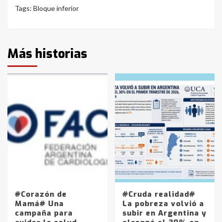
Tags:
Bloque inferior
Más historias
#Corazón de
#Cruda realidad#
Mamá# Una
La pobreza volvió a
campaña para
subir en Argentina y