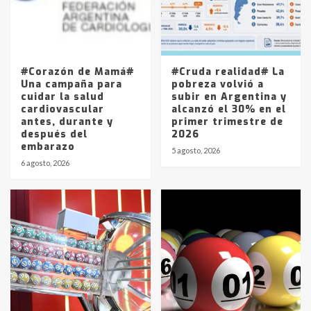
Los precios de los combustibles en
La Pampa, desde YPF hasta Axion
entre 857 a 1338 pesos
5
#Corazón de Mamá#
#Cruda realidad# La
Una campaña para
pobreza volvió a
cuidar la salud
subir en Argentina y
cardiovascular
alcanzó el 30% en el
antes, durante y
primer trimestre de
después del
2026
embarazo
5 agosto, 2026
6 agosto, 2026