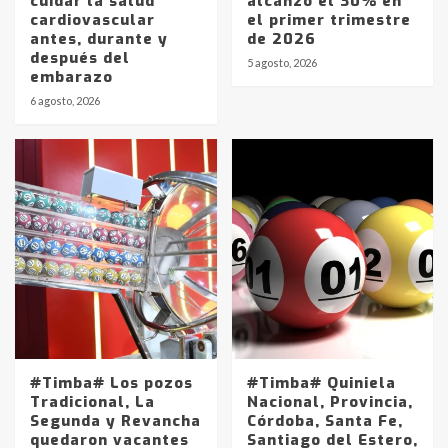
cuidar la salud
alcanzó el 30% en
cardiovascular
el primer trimestre
antes, durante y
de 2026
después del
5 agosto, 2026
embarazo
6 agosto, 2026
#Timba# Los pozos
#Timba# Quiniela
Tradicional, La
Nacional, Provincia,
Segunda y Revancha
Córdoba, Santa Fe,
quedaron vacantes
Santiago del Estero,