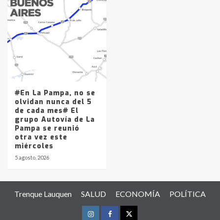
#En La Pampa, no se
olvidan nunca del 5
de cada mes# El
grupo Autovía de La
Pampa se reunió
otra vez este
miércoles
5 agosto, 2026
Trenque Lauquen
SALUD
ECONOMÍA
POLÍTICA