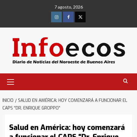
Saltar
7 agosto, 2026
al
contenido
Instagram
Facebook
Twitter
Menú
primario
INICIO
SALUD EN AMÉRICA: HOY COMENZARÁ A FUNCIONAR EL
CAPS “DR. ENRIQUE GROPPO”
Salud en América: hoy comenzará