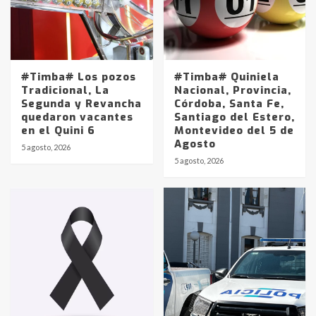
#Timba# Los pozos
#Timba# Quiniela
Tradicional, La
Nacional, Provincia,
Segunda y Revancha
Córdoba, Santa Fe,
quedaron vacantes
Santiago del Estero,
en el Quini 6
Montevideo del 5 de
Agosto
5 agosto, 2026
Identidad de los adolescentes
5 agosto, 2026
pampeanos que fueron
protagonistas del fatal accidente
en la mañana del lunes
3
Accidente en Ruta 5: falleció un
joven de Trenque Lauquen
4