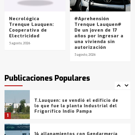
Los precios de los combustibles en
La Pampa, desde YPF hasta Axion
entre 857 a 1338 pesos
5
Necrológica
#Aprehensión
Trenque Lauquen:
Trenque Lauquen#
Cooperativa de
De un joven de 17
La Bolsa de Cereales de Bahía
Electricidad
años por ingresar a
Blanca anticipa que Agosto vendrá
una vivienda sin
con lluvias y heladas, en gran parte
5 agosto, 2026
autorización
de la provincia
6
5 agosto, 2026
T.Lauquen: tres jóvenes que
intentaron evadir a la Policía
fueron detenidos por
Publicaciones Populares
comercialización de drogas en la
7
tarde del sábado
T.Lauquen: se vendió el edificio de
lo que fue la planta Industrial del
Frígorífico Indio Pampa
1
14 allanamientos con Gendarmería