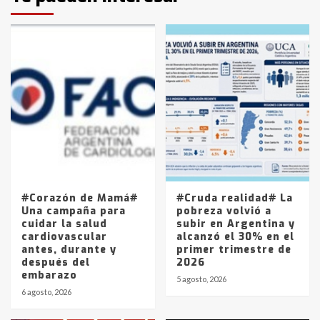
protagonistas del fatal accidente
en la mañana del lunes
3
Accidente en Ruta 5: falleció un
joven de Trenque Lauquen
4
Los precios de los combustibles en
La Pampa, desde YPF hasta Axion
entre 857 a 1338 pesos
5
#Corazón de Mamá#
#Cruda realidad# La
Una campaña para
pobreza volvió a
cuidar la salud
subir en Argentina y
cardiovascular
alcanzó el 30% en el
antes, durante y
primer trimestre de
después del
2026
embarazo
5 agosto, 2026
6 agosto, 2026