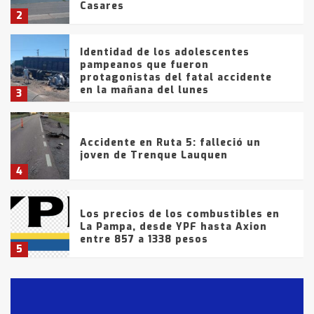
Casares
2
Identidad de los adolescentes
pampeanos que fueron
protagonistas del fatal accidente
en la mañana del lunes
3
Accidente en Ruta 5: falleció un
joven de Trenque Lauquen
4
Los precios de los combustibles en
La Pampa, desde YPF hasta Axion
entre 857 a 1338 pesos
5
La Bolsa de Cereales de Bahía
Blanca anticipa que Agosto vendrá
con lluvias y heladas, en gran parte