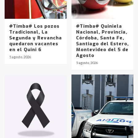
#Timba# Los pozos
#Timba# Quiniela
Tradicional, La
Nacional, Provincia,
Segunda y Revancha
Córdoba, Santa Fe,
quedaron vacantes
Santiago del Estero,
en el Quini 6
Montevideo del 5 de
Agosto
5 agosto, 2026
Identidad de los adolescentes
5 agosto, 2026
pampeanos que fueron
protagonistas del fatal accidente
en la mañana del lunes
3
Accidente en Ruta 5: falleció un
joven de Trenque Lauquen
4
Los precios de los combustibles en
La Pampa, desde YPF hasta Axion