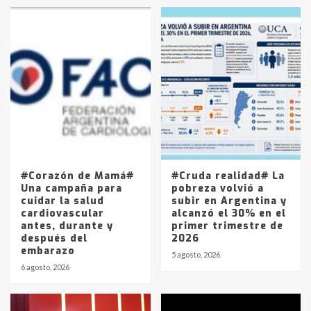
en la mañana del lunes
3
Accidente en Ruta 5: falleció un
joven de Trenque Lauquen
4
Los precios de los combustibles en
La Pampa, desde YPF hasta Axion
entre 857 a 1338 pesos
5
#Corazón de Mamá#
#Cruda realidad# La
Una campaña para
pobreza volvió a
cuidar la salud
subir en Argentina y
cardiovascular
alcanzó el 30% en el
antes, durante y
primer trimestre de
después del
2026
embarazo
5 agosto, 2026
6 agosto, 2026