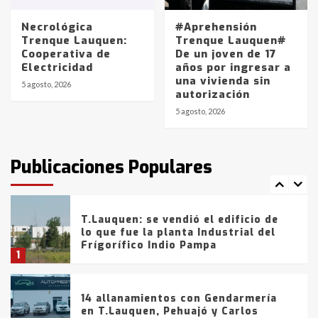
entre 857 a 1338 pesos
5
Necrológica
#Aprehensión
Trenque Lauquen:
Trenque Lauquen#
Cooperativa de
De un joven de 17
La Bolsa de Cereales de Bahía
Electricidad
años por ingresar a
Blanca anticipa que Agosto vendrá
una vivienda sin
con lluvias y heladas, en gran parte
5 agosto, 2026
autorización
de la provincia
6
5 agosto, 2026
T.Lauquen: tres jóvenes que
intentaron evadir a la Policía
fueron detenidos por
Publicaciones Populares
comercialización de drogas en la
7
tarde del sábado
T.Lauquen: se vendió el edificio de
lo que fue la planta Industrial del
Frígorífico Indio Pampa
1
14 allanamientos con Gendarmería
en T.Lauquen, Pehuajó y Carlos