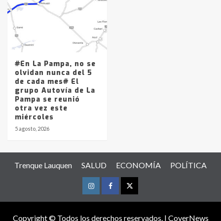
#En La Pampa, no se
olvidan nunca del 5
de cada mes# El
grupo Autovía de La
Pampa se reunió
otra vez este
miércoles
5 agosto, 2026
Trenque Lauquen
SALUD
ECONOMÍA
POLÍTICA
Instagram
Facebook
Twitter
Copyright © Todos los derechos reservados.
|
CoverNews