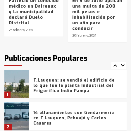
Falleció un conocido
En 9 de Julio aplican
médico en Daireaux
una multa de 200
y la municipalidad
mil pesos e
La Bolsa de Cereales de Bahía
declaró Duelo
inhabilitación por
Blanca anticipa que Agosto vendrá
Distrital
un año para
con lluvias y heladas, en gran parte
conducir
de la provincia
6
25 febrero, 2024
20 febrero, 2024
T.Lauquen: tres jóvenes que
intentaron evadir a la Policía
fueron detenidos por
Publicaciones Populares
comercialización de drogas en la
7
tarde del sábado
T.Lauquen: se vendió el edificio de
lo que fue la planta Industrial del
Frígorífico Indio Pampa
1
14 allanamientos con Gendarmería
en T.Lauquen, Pehuajó y Carlos
Casares
2