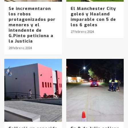
Se incrementaron
El Manchester City
los robos
goleó y Haaland
protagonizados por
imparable con 5 de
menores y el
los 6 goles
intendente de
27 febrero, 2024
G.Pinto peticiona a
la Justicia
Identidad de los adolescentes
28 febrero, 2024
pampeanos que fueron
protagonistas del fatal accidente
en la mañana del lunes
3
Accidente en Ruta 5: falleció un
joven de Trenque Lauquen
4
Los precios de los combustibles en
La Pampa, desde YPF hasta Axion
entre 857 a 1338 pesos
5