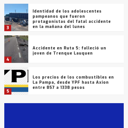
Identidad de los adolescentes
pampeanos que fueron
protagonistas del fatal accidente
en la mañana del lunes
3
Accidente en Ruta 5: falleció un
joven de Trenque Lauquen
4
Los precios de los combustibles en
La Pampa, desde YPF hasta Axion
entre 857 a 1338 pesos
5
La Bolsa de Cereales de Bahía
Blanca anticipa que Agosto vendrá
con lluvias y heladas, en gran parte
de la provincia
6