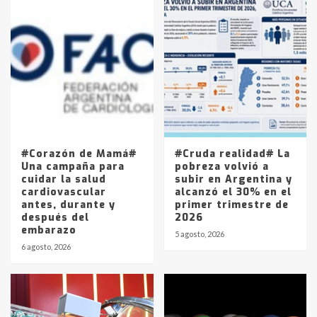
Accidente en Ruta 5: falleció un
joven de Trenque Lauquen
4
Los precios de los combustibles en
La Pampa, desde YPF hasta Axion
entre 857 a 1338 pesos
5
#Corazón de Mamá#
#Cruda realidad# La
Una campaña para
pobreza volvió a
cuidar la salud
subir en Argentina y
cardiovascular
alcanzó el 30% en el
antes, durante y
primer trimestre de
después del
2026
embarazo
5 agosto, 2026
6 agosto, 2026