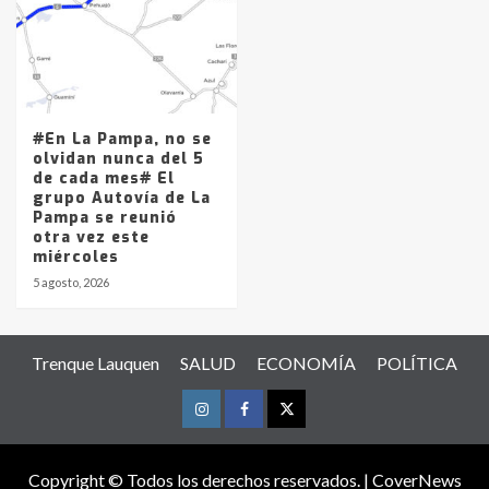
#En La Pampa, no se
olvidan nunca del 5
de cada mes# El
grupo Autovía de La
Pampa se reunió
otra vez este
miércoles
5 agosto, 2026
Trenque Lauquen
SALUD
ECONOMÍA
POLÍTICA
Instagram
Facebook
Twitter
Copyright © Todos los derechos reservados.
|
CoverNews