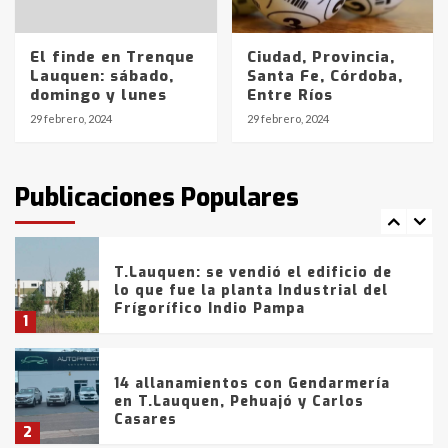
La Bolsa de Cereales de Bahía
El finde en Trenque
Ciudad, Provincia,
Blanca anticipa que Agosto vendrá
Lauquen: sábado,
Santa Fe, Córdoba,
con lluvias y heladas, en gran parte
domingo y lunes
Entre Ríos
de la provincia
6
29 febrero, 2024
29 febrero, 2024
T.Lauquen: tres jóvenes que
intentaron evadir a la Policía
fueron detenidos por
Publicaciones Populares
comercialización de drogas en la
7
tarde del sábado
T.Lauquen: se vendió el edificio de
lo que fue la planta Industrial del
Frígorífico Indio Pampa
1
14 allanamientos con Gendarmería
en T.Lauquen, Pehuajó y Carlos
Casares
2