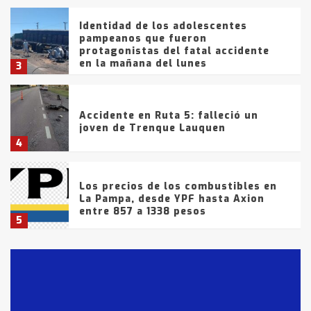
Identidad de los adolescentes
pampeanos que fueron
protagonistas del fatal accidente
en la mañana del lunes
3
Accidente en Ruta 5: falleció un
joven de Trenque Lauquen
4
Los precios de los combustibles en
La Pampa, desde YPF hasta Axion
entre 857 a 1338 pesos
5
La Bolsa de Cereales de Bahía
Blanca anticipa que Agosto vendrá
con lluvias y heladas, en gran parte
de la provincia
6