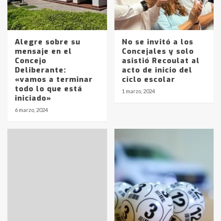
Alegre sobre su
No se invitó a los
mensaje en el
Concejales y solo
Concejo
asistió Recoulat al
Deliberante:
acto de inicio del
Identidad de los adolescentes
«vamos a terminar
ciclo escolar
pampeanos que fueron
todo lo que está
1 marzo, 2024
protagonistas del fatal accidente
iniciado»
en la mañana del lunes
3
6 marzo, 2024
Accidente en Ruta 5: falleció un
joven de Trenque Lauquen
4
Los precios de los combustibles en
La Pampa, desde YPF hasta Axion
entre 857 a 1338 pesos
5