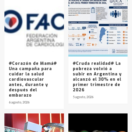
Accidente en Ruta 5: falleció un
joven de Trenque Lauquen
4
Los precios de los combustibles en
La Pampa, desde YPF hasta Axion
entre 857 a 1338 pesos
5
#Corazón de Mamá#
#Cruda realidad# La
Una campaña para
pobreza volvió a
cuidar la salud
subir en Argentina y
cardiovascular
alcanzó el 30% en el
antes, durante y
primer trimestre de
después del
2026
embarazo
5 agosto, 2026
6 agosto, 2026