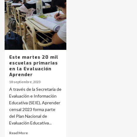
Identidad de los adolescentes
pampeanos que fueron
protagonistas del fatal accidente
en la mañana del lunes
3
Accidente en Ruta 5: falleció un
joven de Trenque Lauquen
4
Este martes 20 mil
escuelas primarias
en la Evaluación
Los precios de los combustibles en
Aprender
La Pampa, desde YPF hasta Axion
18 septiembre, 2023
entre 857 a 1338 pesos
5
A través de la Secretaría de
Evaluación e Información
Educativa (SEIE), Aprender
La Bolsa de Cereales de Bahía
censal 2023 forma parte
Blanca anticipa que Agosto vendrá
con lluvias y heladas, en gran parte
del Plan Nacional de
de la provincia
6
Evaluación Educativa...
Read More