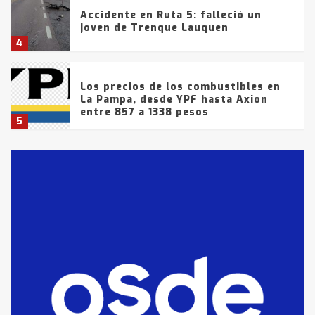
Accidente en Ruta 5: falleció un
joven de Trenque Lauquen
4
Los precios de los combustibles en
La Pampa, desde YPF hasta Axion
entre 857 a 1338 pesos
5
La Bolsa de Cereales de Bahía
Blanca anticipa que Agosto vendrá
con lluvias y heladas, en gran parte
de la provincia
6
T.Lauquen: tres jóvenes que
intentaron evadir a la Policía
fueron detenidos por
comercialización de drogas en la
7
tarde del sábado