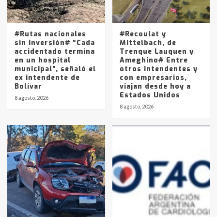
Los precios de los combustibles en
La Pampa, desde YPF hasta Axion
entre 857 a 1338 pesos
5
#Rutas nacionales
#Recoulat y
sin inversión# “Cada
Mittelbach, de
accidentado termina
Trenque Lauquen y
en un hospital
Ameghino# Entre
municipal”, señaló el
otros intendentes y
ex intendente de
con empresarios,
Bolívar
viajan desde hoy a
Estados Unidos
8 agosto, 2026
8 agosto, 2026