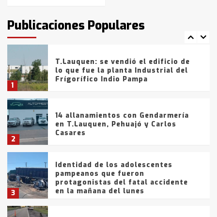
T.Lauquen: tres jóvenes que
intentaron evadir a la Policía
fueron detenidos por
Publicaciones Populares
comercialización de drogas en la
7
tarde del sábado
T.Lauquen: se vendió el edificio de
lo que fue la planta Industrial del
Frígorífico Indio Pampa
1
14 allanamientos con Gendarmería
en T.Lauquen, Pehuajó y Carlos
Casares
2
Identidad de los adolescentes
pampeanos que fueron
protagonistas del fatal accidente
en la mañana del lunes
3