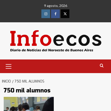
Saltar
9 agosto, 2026
al
contenido
Instagram
Facebook
Twitter
Menú
primario
INICIO
750 MIL ALUMNOS
750 mil alumnos