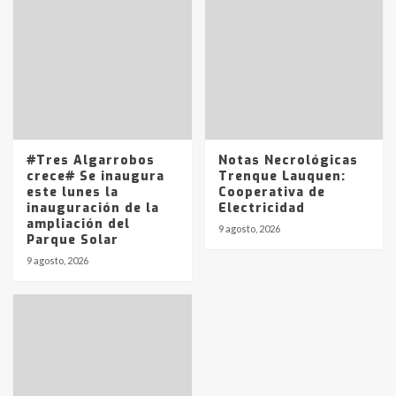
joven de Trenque Lauquen
4
Los precios de los combustibles en
La Pampa, desde YPF hasta Axion
entre 857 a 1338 pesos
5
#Tres Algarrobos
Notas Necrológicas
crece# Se inaugura
Trenque Lauquen:
este lunes la
Cooperativa de
inauguración de la
Electricidad
ampliación del
9 agosto, 2026
Parque Solar
9 agosto, 2026