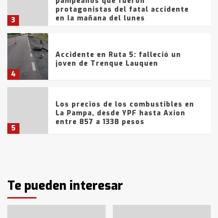
pampeanos que fueron
protagonistas del fatal accidente
en la mañana del lunes
3
Accidente en Ruta 5: falleció un
joven de Trenque Lauquen
4
Los precios de los combustibles en
La Pampa, desde YPF hasta Axion
entre 857 a 1338 pesos
5
La Bolsa de Cereales de Bahía
Blanca anticipa que Agosto vendrá
con lluvias y heladas, en gran parte
de la provincia
Te pueden interesar
6
T.Lauquen: tres jóvenes que
intentaron evadir a la Policía