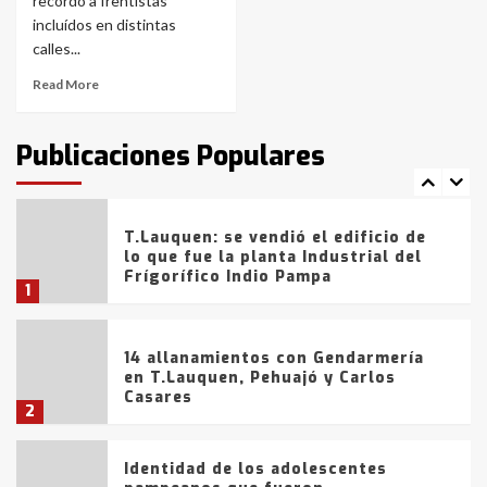
recordó a frentistas
Blanca anticipa que Agosto vendrá
con lluvias y heladas, en gran parte
incluídos en distintas
de la provincia
6
calles...
Read More
T.Lauquen: tres jóvenes que
intentaron evadir a la Policía
fueron detenidos por
Publicaciones Populares
comercialización de drogas en la
7
tarde del sábado
T.Lauquen: se vendió el edificio de
lo que fue la planta Industrial del
Frígorífico Indio Pampa
1
14 allanamientos con Gendarmería
en T.Lauquen, Pehuajó y Carlos
Casares
2
Identidad de los adolescentes