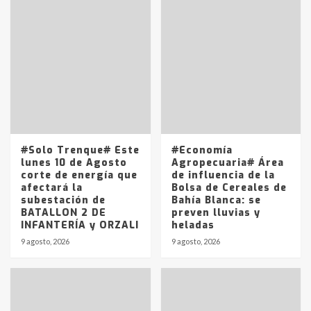
fueron detenidos por
comercialización de drogas en la
7
tarde del sábado
T.Lauquen: se vendió el edificio de
lo que fue la planta Industrial del
Frígorífico Indio Pampa
1
14 allanamientos con Gendarmería
#Solo Trenque# Este
#Economía
en T.Lauquen, Pehuajó y Carlos
lunes 10 de Agosto
Agropecuaria# Área
Casares
corte de energía que
de influencia de la
2
afectará la
Bolsa de Cereales de
subestación de
Bahía Blanca: se
BATALLON 2 DE
preven lluvias y
Identidad de los adolescentes
INFANTERÍA y ORZALI
heladas
pampeanos que fueron
protagonistas del fatal accidente
9 agosto, 2026
9 agosto, 2026
en la mañana del lunes
3
Accidente en Ruta 5: falleció un