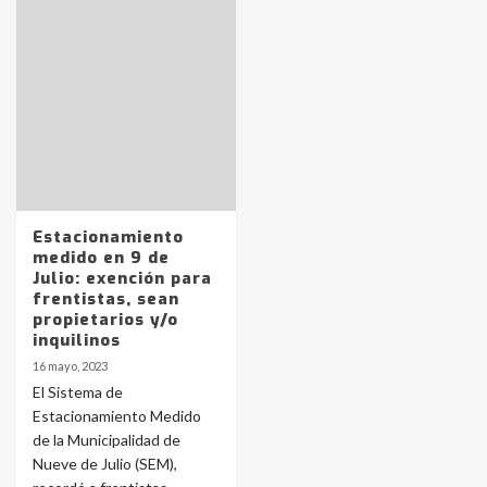
Identidad de los adolescentes
pampeanos que fueron
protagonistas del fatal accidente
en la mañana del lunes
3
Estacionamiento
Accidente en Ruta 5: falleció un
medido en 9 de
joven de Trenque Lauquen
Julio: exención para
4
frentistas, sean
propietarios y/o
inquilinos
Los precios de los combustibles en
16 mayo, 2023
La Pampa, desde YPF hasta Axion
El Sistema de
entre 857 a 1338 pesos
5
Estacionamiento Medido
de la Municipalidad de
Nueve de Julio (SEM),
La Bolsa de Cereales de Bahía