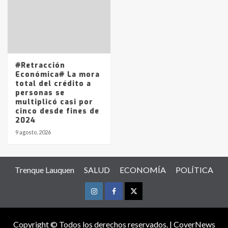
#Retracción
Económica# La mora
total del crédito a
personas se
multiplicó casi por
cinco desde fines de
2024
9 agosto, 2026
Trenque Lauquen
SALUD
ECONOMÍA
POLÍTICA
Instagram
Facebook
Twitter
Copyright © Todos los derechos reservados.
|
CoverNews