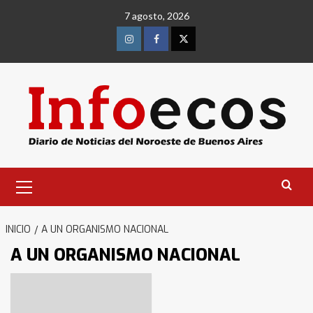
Saltar
7 agosto, 2026
al
contenido
Instagram
Facebook
Twitter
Menú
primario
INICIO
A UN ORGANISMO NACIONAL
A UN ORGANISMO NACIONAL