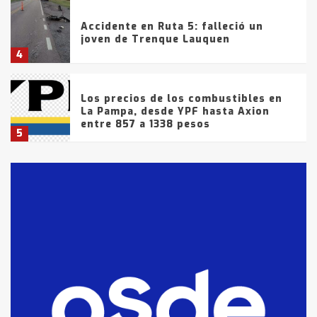
Accidente en Ruta 5: falleció un
joven de Trenque Lauquen
4
Los precios de los combustibles en
La Pampa, desde YPF hasta Axion
entre 857 a 1338 pesos
5
La Bolsa de Cereales de Bahía
Blanca anticipa que Agosto vendrá
con lluvias y heladas, en gran parte
de la provincia
6
T.Lauquen: tres jóvenes que
intentaron evadir a la Policía
fueron detenidos por
comercialización de drogas en la
7
tarde del sábado