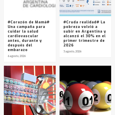
Los precios de los combustibles en
La Pampa, desde YPF hasta Axion
entre 857 a 1338 pesos
5
#Corazón de Mamá#
#Cruda realidad# La
Una campaña para
pobreza volvió a
cuidar la salud
subir en Argentina y
cardiovascular
alcanzó el 30% en el
antes, durante y
primer trimestre de
después del
2026
embarazo
5 agosto, 2026
6 agosto, 2026