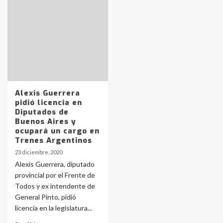
Identidad de los adolescentes
pampeanos que fueron
protagonistas del fatal accidente
en la mañana del lunes
3
Accidente en Ruta 5: falleció un
joven de Trenque Lauquen
Alexis Guerrera
4
pidió licencia en
Diputados de
Buenos Aires y
Los precios de los combustibles en
ocupará un cargo en
La Pampa, desde YPF hasta Axion
Trenes Argentinos
entre 857 a 1338 pesos
5
23 diciembre, 2020
Alexis Guerrera, diputado
provincial por el Frente de
La Bolsa de Cereales de Bahía
Todos y ex intendente de
Blanca anticipa que Agosto vendrá
con lluvias y heladas, en gran parte
General Pinto, pidió
de la provincia
6
licencia en la legislatura...