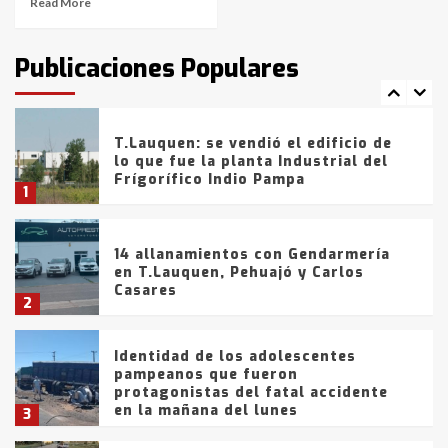
Read More
T.Lauquen: tres jóvenes que
intentaron evadir a la Policía
fueron detenidos por
Publicaciones Populares
comercialización de drogas en la
7
tarde del sábado
T.Lauquen: se vendió el edificio de
lo que fue la planta Industrial del
Frígorífico Indio Pampa
1
14 allanamientos con Gendarmería
en T.Lauquen, Pehuajó y Carlos
Casares
2
Identidad de los adolescentes
pampeanos que fueron
protagonistas del fatal accidente
en la mañana del lunes
3