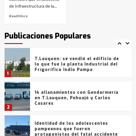
de la provincia
6
de Infraestructura de la...
Read More
T.Lauquen: tres jóvenes que
intentaron evadir a la Policía
fueron detenidos por
Publicaciones Populares
comercialización de drogas en la
7
tarde del sábado
T.Lauquen: se vendió el edificio de
lo que fue la planta Industrial del
Frígorífico Indio Pampa
1
14 allanamientos con Gendarmería
en T.Lauquen, Pehuajó y Carlos
Casares
2
Identidad de los adolescentes
pampeanos que fueron
protagonistas del fatal accidente