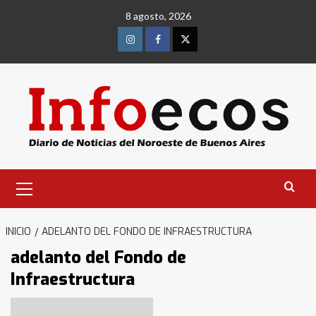
Saltar
8 agosto, 2026
al
contenido
Instagram
Facebook
Twitter
Menú
primario
INICIO
ADELANTO DEL FONDO DE INFRAESTRUCTURA
adelanto del Fondo de
Infraestructura