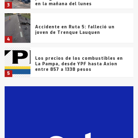
en la mañana del lunes
3
Accidente en Ruta 5: falleció un
joven de Trenque Lauquen
4
Los precios de los combustibles en
La Pampa, desde YPF hasta Axion
entre 857 a 1338 pesos
5
La Bolsa de Cereales de Bahía
Blanca anticipa que Agosto vendrá
con lluvias y heladas, en gran parte
de la provincia
6
T.Lauquen: tres jóvenes que
intentaron evadir a la Policía
fueron detenidos por