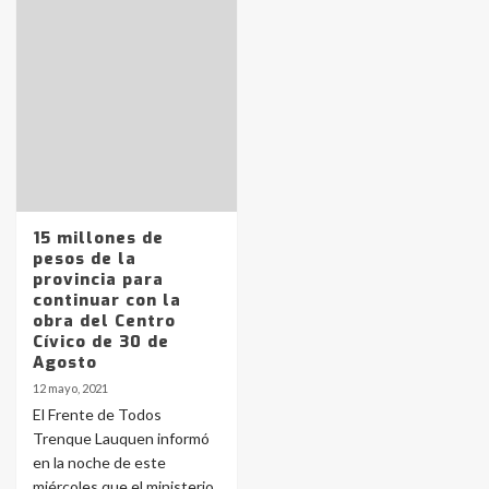
Identidad de los adolescentes
pampeanos que fueron
protagonistas del fatal accidente
en la mañana del lunes
3
Accidente en Ruta 5: falleció un
15 millones de
joven de Trenque Lauquen
pesos de la
4
provincia para
continuar con la
obra del Centro
Los precios de los combustibles en
Cívico de 30 de
La Pampa, desde YPF hasta Axion
Agosto
entre 857 a 1338 pesos
5
12 mayo, 2021
El Frente de Todos
Trenque Lauquen informó
La Bolsa de Cereales de Bahía
en la noche de este
Blanca anticipa que Agosto vendrá
con lluvias y heladas, en gran parte
miércoles que el ministerio