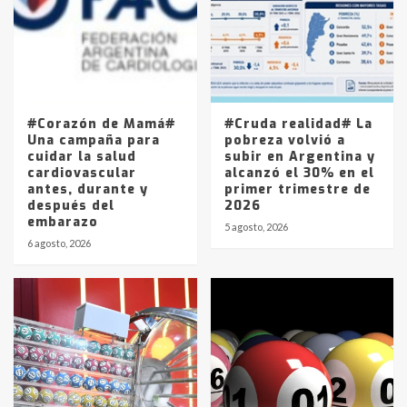
4
Los precios de los combustibles en
La Pampa, desde YPF hasta Axion
entre 857 a 1338 pesos
5
#Corazón de Mamá#
#Cruda realidad# La
Una campaña para
pobreza volvió a
cuidar la salud
subir en Argentina y
cardiovascular
alcanzó el 30% en el
antes, durante y
primer trimestre de
después del
2026
embarazo
5 agosto, 2026
6 agosto, 2026